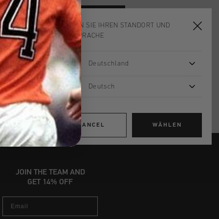
ADD
0
TO CART
WÄHLEN SIE IHREN STANDORT UND
IHRE SPRACHE
ardlieferung ab €79,95
Deutschland
 Rückgabe
e Lieferung
Deutsch
mit Klarna
CANCEL
WÄHLEN
JOIN THE TEAM AND
GET 14% OFF
Email