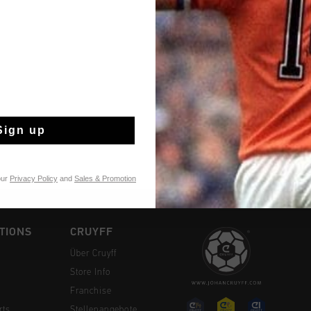
Kostenlose Stand
14 Tage einfache
Weltweite schnell
Sign up
Später bezahlen 
our
Privacy Policy
and
Sales & Promotion
TIONS
CRUYFF
Über Cruyff
Store Info
Franchise
rts
Stellenangebote