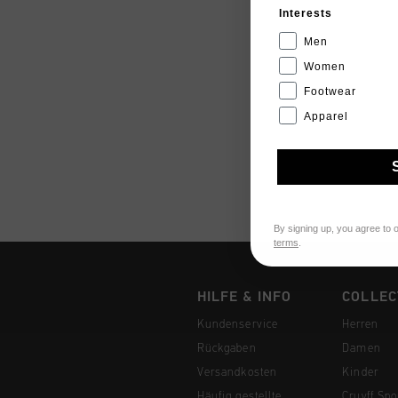
Interests
Men
Women
Footwear
Apparel
By signing up, you agree to 
terms
.
HILFE & INFO
COLLEC
Kundenservice
Herren
Rückgaben
Damen
Versandkosten
Kinder
Häufig gestellte
Cruyff Spo