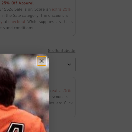
 25% Off Apperel
ur SS26 Sale is on. Score an
extra 25%
in the Sale category. The discount is
ly
at
checkout
. While supplies last. Click
ms and conditions.
Größentabelle
 25% Off Apperel
ur SS26 Sale is on. Score an
extra 25%
in the Sale category. The discount is
ly
at
checkout
. While supplies last. Click
ms and conditions.