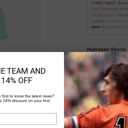
FINAL SALE: Extra
The final phase of o
off
all
apparel
items 
applied
automatical
here
to view the ter
Hydrogen Shorts
Auswählen size
HE TEAM AND
 14% OFF
FINAL SALE: Extra
The final phase of o
off
all
apparel
items 
 first to know the latest news?
applied
automatical
 14% discount on your first
here
to view the ter