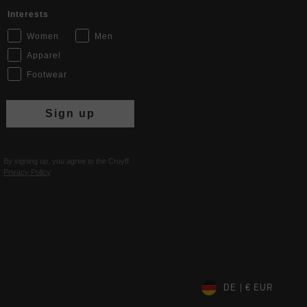
Interests
Women
Men
Apparel
Footwear
Sign up
By signing up, you agree to the Cruyff
Privacy Policy
.
DE | € EUR