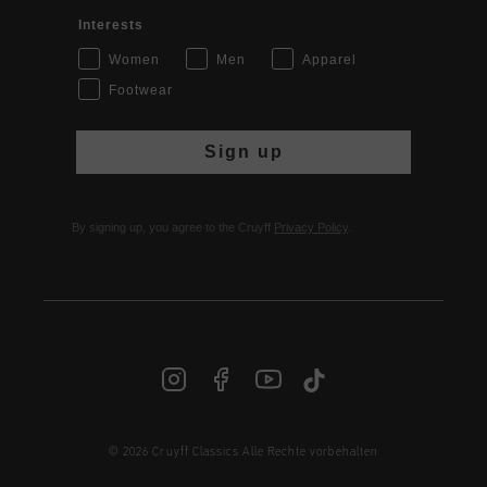
Interests
Women
Men
Apparel
Footwear
Sign up
By signing up, you agree to the Cruyff
Privacy Policy
.
DE | € EUR
© 2026 Cruyff Classics Alle Rechte vorbehalten
Anmelden