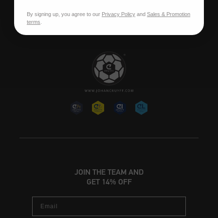
Stellenangebote
By signing up, you agree to our
Privacy Policy
and
Sales & Promotion
terms
.
JOIN THE TEAM AND
GET 14% OFF
Email