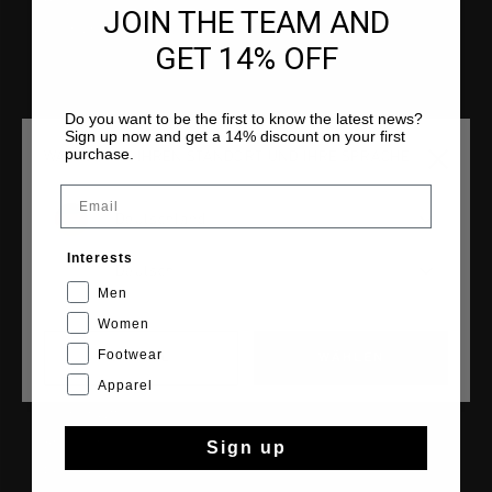
Häufig gestellte Fragen
JOIN THE TEAM AND
Kontakt
GET 14% OFF
Do you want to be the first to know the latest news?
Sign up now and get a 14% discount on your first
COLLECTIONS
purchase.
WÄHLEN SIE IHREN STANDORT UND IHRE SPRACHE
Herren
Email
Damen
Deutschland
Kinder
Interests
Cruyff Sports
Deutsch
Men
Women
Footwear
CANCEL
WÄHLEN
CRUYFF
Apparel
Über Cruyff
Store Info
Sign up
Franchise