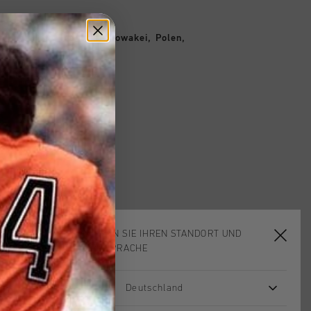
schechische Republik, Slowakei, Polen,
WÄHLEN SIE IHREN STANDORT UND
IHRE SPRACHE
Deutschland