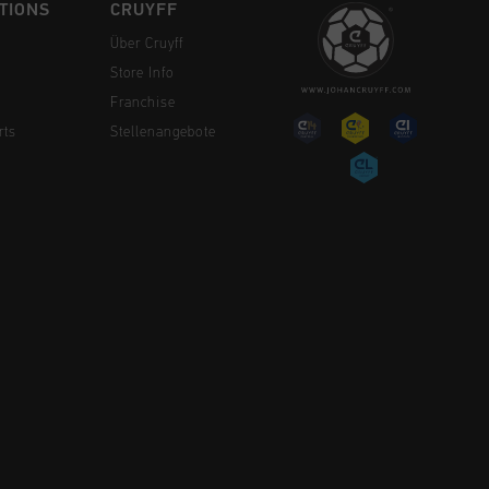
TIONS
CRUYFF
Über Cruyff
Store Info
Franchise
rts
Stellenangebote