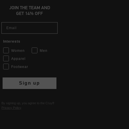
JOIN THE TEAM AND
GET 14% OFF
Email
Interests
Women
Men
Apparel
Footwear
Sign up
By signing up, you agree to the Cruyff
Privacy Policy
.