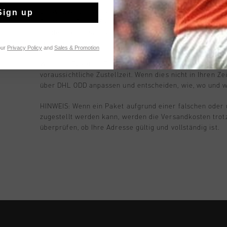
Sign up
Die weltweiten Versandzeiten können variieren. Die ob
Schätzung.Geben Sie Ihre Bestellung am Werktagen für
für den Expressversand vor 15.00 Uhr auf, und wir wer
übergeben.
our
Privacy Policy
and
Sales & Promotion
Wenn Ihr Paket im Depot eintrifft, erhalten Sie von DH
voraussichtliche Zustellzeit. Wenn dies nicht in Ihren Ze
über DHL ODD anpassen und entscheiden, wie, wo und wa
HINWEIS: Wenn ein Paket aufgrund einer falschen oder u
zugestellt werden kann, werden die Versandkosten trot
überprüfen, ob Ihre Adresse gültig und vollständig ist.