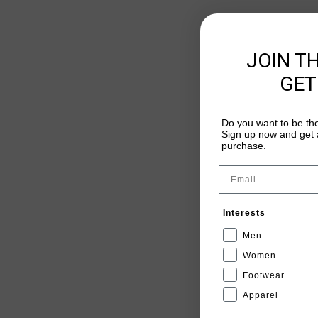
JOIN T
GET
Do you want to be the
Sign up now and get a
purchase.
Email
Interests
Men
Women
Footwear
Apparel