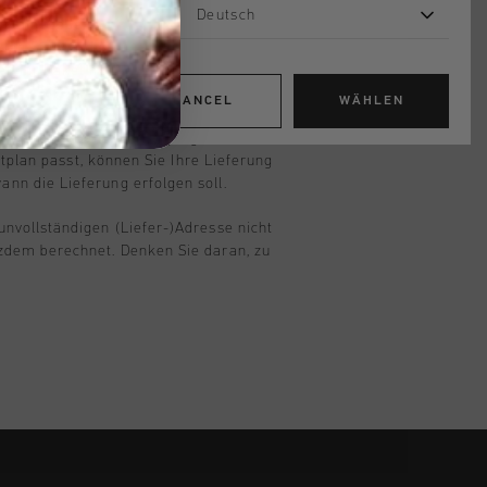
Deutsch
en angegebene Versandzeit ist eine
 den Standardversand vor 20.30 Uhr und
den Ihr Paket noch am selben Tag an DHL
CANCEL
WÄHLEN
L eine neue Benachrichtigung über die
itplan passt, können Sie Ihre Lieferung
nn die Lieferung erfolgen soll.
nvollständigen (Liefer-)Adresse nicht
zdem berechnet. Denken Sie daran, zu