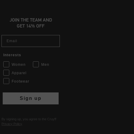
JOIN THE TEAM AND
GET 14% OFF
Email
Interests
Women
Men
Apparel
Footwear
Sign up
By signing up, you agree to the Cruyff
Privacy Policy
.