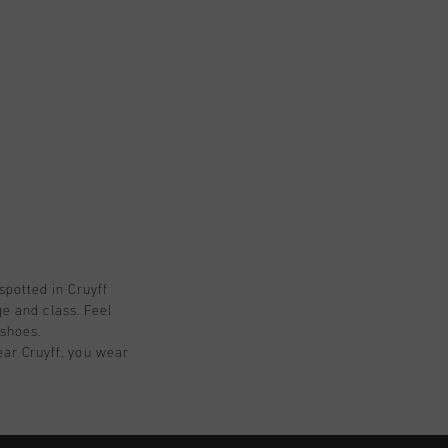
spotted in Cruyff
ge and class. Feel
 shoes.
ar Cruyff, you wear