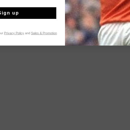
Sign up
our
Privacy Policy
and
Sales & Promotion