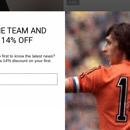
sale
HE TEAM AND
 14% OFF
 first to know the latest news?
 14% discount on your first
SCHNELL EINKAUF
Campo Low
€ 49,95
€ 99,95