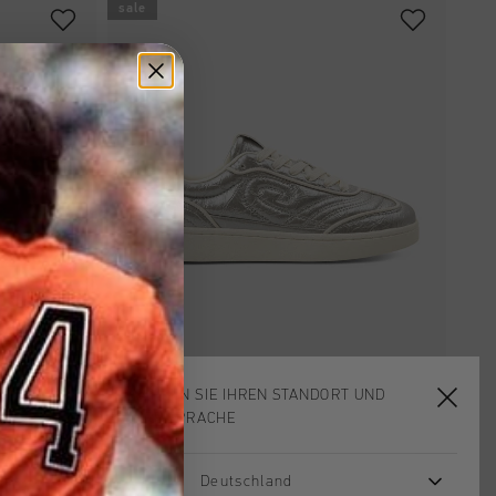
sale
WÄHLEN SIE IHREN STANDORT UND
IHRE SPRACHE
EN
SCHNELL EINKAUFEN
Calcio Minimal
€ 54,95
€ 109,95
Deutschland