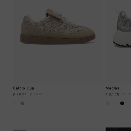
SCHNELL EINKAUFEN
S
Calcio Cup
Madina
€ 49,95
€ 99,95
€ 84,95
€ 13