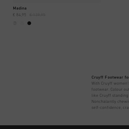
SCHNELL EINKAUFEN
Madina
€ 84,95
€ 139,95
Cruyff Footwear f
With Cruyff women’s
footwear. Colour out
like Cruyff standin
Nonchalantly chewin
self-confidence, cr