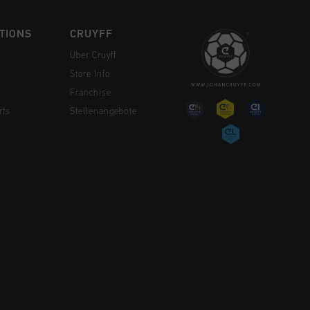
TIONS
CRUYFF
Über Cruyff
Store Info
Franchise
rts
Stellenangebote