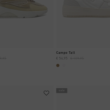
CHNELL EINKAUFEN
SCHNELL EINKAUF
Campo Tall
9,95
€ 54,95
€ 109,95
sale