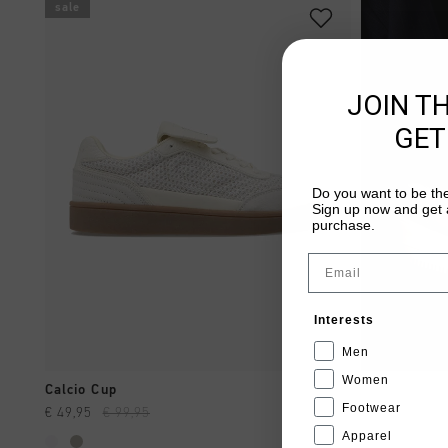
sale
JOIN T
GET
Do you want to be the
Sign up now and get a
purchase.
Email
Interests
Men
Women
SCHNELL EINKAUFEN
Calcio Cup
Footwear
€ 49,95
€ 99,95
Apparel