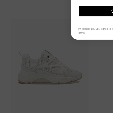
By signing up, you agree to 
terms
.