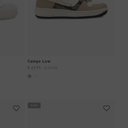
EN
SCHNELL EINKAUFEN
Campo Low
€ 49,95
€ 99,95
sale