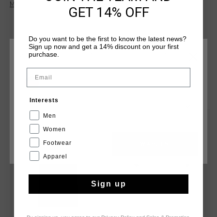
Mehr Informationen
Schulternaht fur zusaetzlichen Tragekomfort. Das Cruyff-
GET 14% OFF
Logo ist als silberner, reflektierender C-Loewe auf der linken
Brustseite angebracht. Das T-Shirt hat eine normale
Passform.
Do you want to be the first to know the latest news?
Sign up now and get a 14% discount on your first
purchase.
WÄHLEN SIE IHREN STANDORT UND IHRE SPRACHE
Email
Deutschland
DAS KÖNNTE IHNEN AUCH GEFALLEN
Interests
Deutsch
Men
sale
sale
Women
Footwear
CANCEL
WÄHLEN
Apparel
Sign up