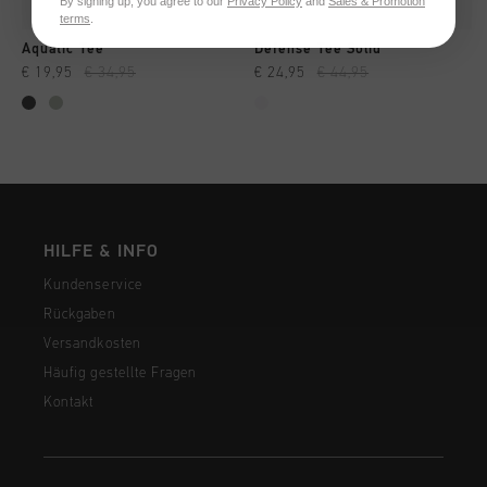
By signing up, you agree to our
Privacy Policy
and
Sales & Promotion
terms
.
Aquatic Tee
Defense Tee Solid
€ 19,95
€ 34,95
€ 24,95
€ 44,95
HILFE & INFO
Kundenservice
Rückgaben
Versandkosten
Häufig gestellte Fragen
Kontakt