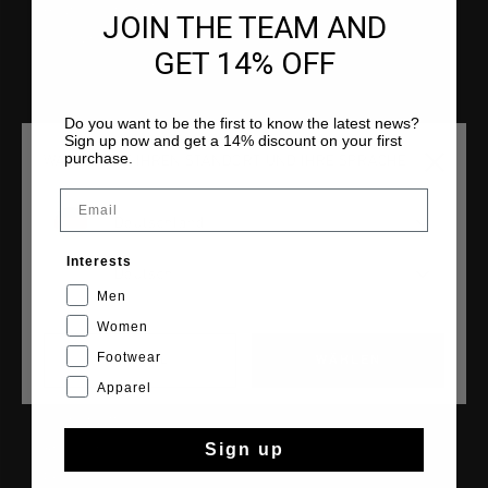
Häufig gestellte Fragen
JOIN THE TEAM AND
Kontakt
GET 14% OFF
Do you want to be the first to know the latest news?
Sign up now and get a 14% discount on your first
COLLECTIONS
purchase.
WÄHLEN SIE IHREN STANDORT UND IHRE SPRACHE
Herren
Email
Damen
Deutschland
Kinder
Interests
Deutsch
Cruyff Sports
Men
Women
Footwear
CANCEL
WÄHLEN
CRUYFF
Apparel
Über Cruyff
Sign up
Store Info
Franchise