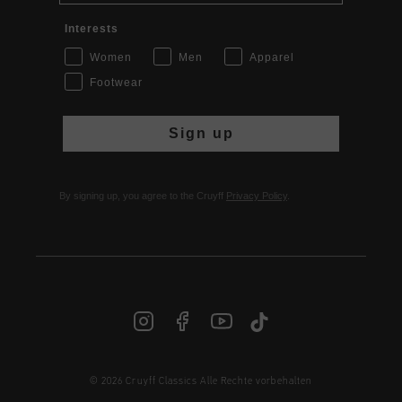
Interests
Women
Men
Apparel
Footwear
Sign up
By signing up, you agree to the Cruyff
Privacy Policy
.
DE | € EUR
© 2026 Cruyff Classics Alle Rechte vorbehalten
Anmelden