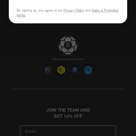
Stellenangebote
By signing up, you agree to our
Privacy Policy
and
Sales & Promotion
terms
.
JOIN THE TEAM AND
GET 14% OFF
Email