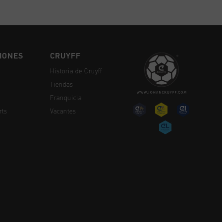
IONES
CRUYFF
Historia de Cruyff
Tiendas
Franquicia
rts
Vacantes