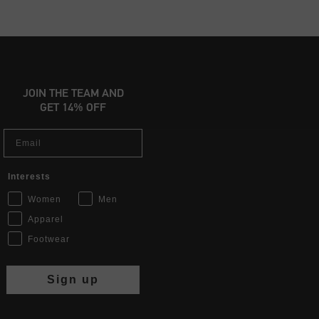
JOIN THE TEAM AND
GET 14% OFF
Email
Interests
Women
Men
Apparel
Footwear
Sign up