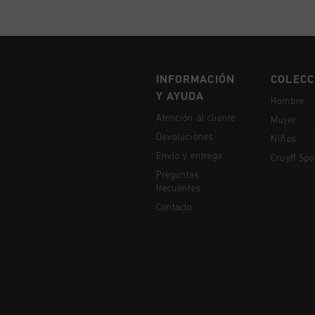
INFORMACIÓN
COLECC
Y AYUDA
Hombre
Atención al cliente
Mujer
Devoluciones
Niños
Envío y entrega
Cruyff Spo
Preguntas
frecuentes
Contacto