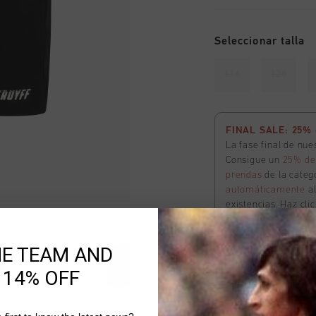
Seleccionar talla
116
128
FINAL SALE: 25% d
La fase final de nu
Consigue un
25% de
prendas
de la catego
automáticamente
a
existencias. Haz cli
condiciones.
HE TEAM AND
 14% OFF
Agotado
AÑADIR