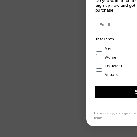
Do you want to be the
Sign up now and get a
purchase.
Email
Interests
Men
Women
Footwear
Apparel
By signing up, you agree to 
terms
.