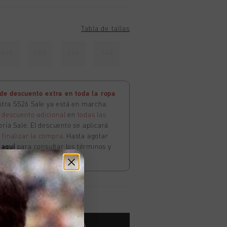
Tabla de tallas
140
152
164
176
e descuento extra en toda la ropa
estra SS26 Sale ya está en marcha.
 descuento adicional
en
todas las
ría Sale. El descuento se aplicará
l
finalizar la compra
. Hasta agotar
c
aquí
para consultar los términos y
 AL CARRITO DE COMPRA