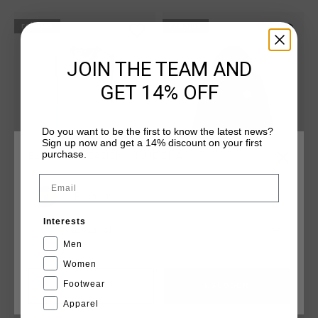
rebajas
rebajas
JOIN THE TEAM AND
GET 14% OFF
Do you want to be the first to know the latest news?
Sign up now and get a 14% discount on your first
purchase.
ELIGE TU UBICACIÓN Y TU IDIOMA
Email
España
Team Cruyff Tee - Bulgaria
Team Cruyff Hoodie - Bulgaria
€ 29,95
€ 59,95
€ 49,95
€ 99,95
Interests
Español
...
...
Men
Women
Footwear
CANCEL
ESCOGER
rebajas
rebajas
Apparel