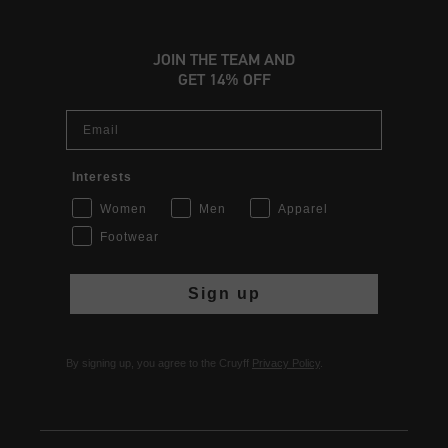
JOIN THE TEAM AND
GET 14% OFF
Email
Interests
Women
Men
Apparel
Footwear
Sign up
By signing up, you agree to the Cruyff
Privacy Policy
.