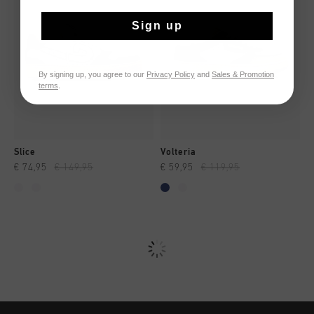
Sign up
By signing up, you agree to our
Privacy Policy
and
Sales & Promotion
terms
.
Slice
Volteria
€ 74,95
€ 149,95
€ 59,95
€ 119,95