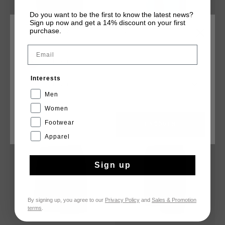
Do you want to be the first to know the latest news?
Sign up now and get a 14% discount on your first
purchase.
ELIGE TU UBICACIÓN Y TU IDIOMA
Email
Flame Shorts
Digi-Dreamscapes Short
España
€ 17,95
€ 34,95
€ 14,95
€ 49,95
Interests
Español
...
Men
Women
Footwear
CANCEL
ESCOGER
rebajas
rebajas
Apparel
Sign up
By signing up, you agree to our
Privacy Policy
and
Sales & Promotion
terms
.