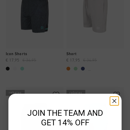
Icon Shorts
Short
€ 17,95
€ 34,95
€ 17,95
€ 34,95
...
rebajas
rebajas
JOIN THE TEAM AND
GET 14% OFF