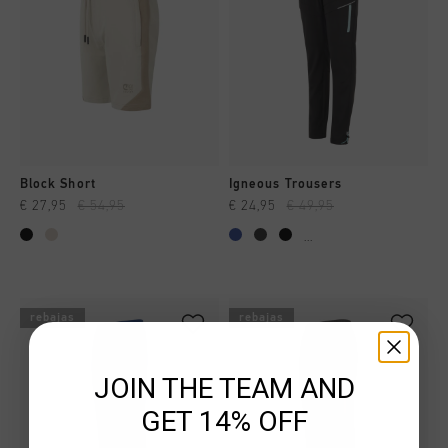
Block Short
Igneous Trousers
€ 27,95
€ 54,95
€ 24,95
€ 49,95
...
rebajas
rebajas
JOIN THE TEAM AND
GET 14% OFF