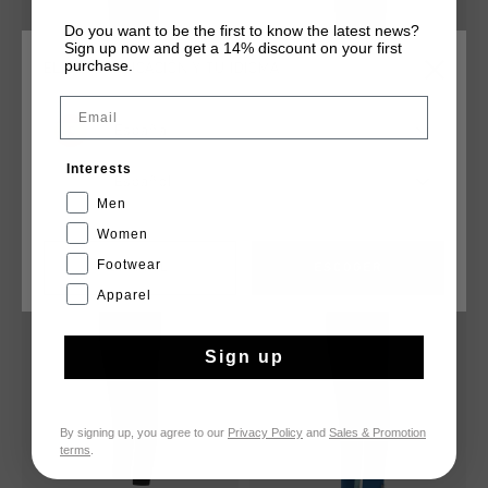
Do you want to be the first to know the latest news?
Sign up now and get a 14% discount on your first
purchase.
ELIGE TU UBICACIÓN Y TU IDIOMA
Email
Ignite Tape Trousers
Igneous Trousers
España
€ 29,95
€ 59,95
€ 24,95
€ 49,95
Interests
Español
...
Men
Women
Footwear
CANCEL
ESCOGER
rebajas
rebajas
Apparel
Sign up
By signing up, you agree to our
Privacy Policy
and
Sales & Promotion
terms
.