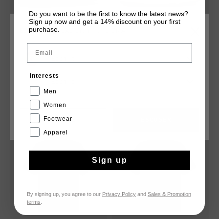
Do you want to be the first to know the latest news?
Sign up now and get a 14% discount on your first
purchase.
ELIGE TU UBICACIÓN Y TU IDIOMA
Email
Volteria
Volteria
España
€ 65,00
€ 109,95
€ 49,95
€ 109,95
Interests
Español
...
...
Men
Women
Footwear
CANCEL
ESCOGER
rebajas
rebajas
Apparel
Sign up
By signing up, you agree to our
Privacy Policy
and
Sales & Promotion
terms
.