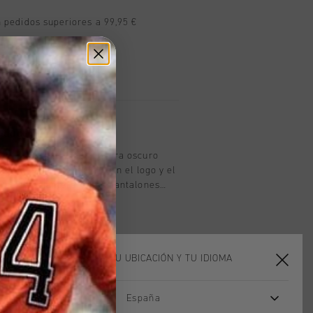
n pedidos superiores a 99,95 €
n todo el mundo
les en 14 días
oducto
yff Brooke en color pizarra oscuro
spirados en el futbol, ??con el logo y el
a parte delantera. Estos pantalones
ecen un look moderno y deportivo con
. Perfectos para hacer deporte,
ok casual: una prenda versatil para
ELIGE TU UBICACIÓN Y TU IDIOMA
España