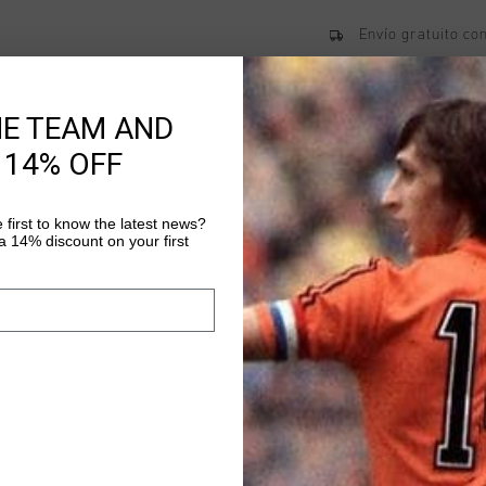
Envío gratuito co
Entrega rápida e
Devoluciones fáci
HE TEAM AND
 14% OFF
Información del pr
 first to know the latest news?
 14% discount on your first
Pantalones cortos Cru
para ninos y ninas. In
escudo de Cruyff en l
cortos ajustados ofr
Más información
una comodidad optima
entrenar o para un lo
cualquier armario.