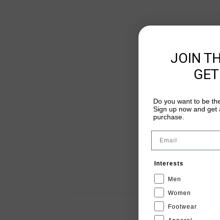
JOIN T
GET
Do you want to be the
Sign up now and get a
purchase.
Email
Interests
Men
Women
Footwear