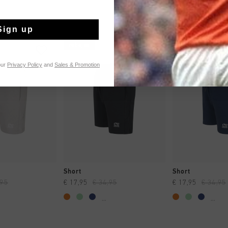
Sign up
rebajas
rebajas
our
Privacy Policy
and
Sales & Promotion
MPRAR YA
A COMPRAR YA
A COMPR
Short
Short
,95
€ 17,95
€ 34,95
€ 17,95
€ 34,95
...
...