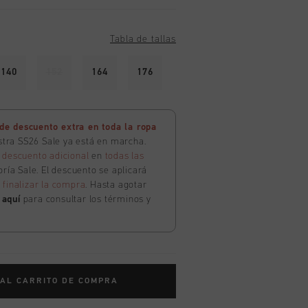
Tabla de tallas
140
152
164
176
e descuento extra en toda la ropa
estra SS26 Sale ya está en marcha.
 descuento adicional
en
todas las
ría Sale. El descuento se aplicará
l
finalizar la compra
. Hasta agotar
c
aquí
para consultar los términos y
 AL CARRITO DE COMPRA