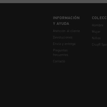
INFORMACIÓN
COLECC
Y AYUDA
Hombre
Atención al cliente
Mujer
Devoluciones
Niños
Envío y entrega
Cruyff Spo
Preguntas
frecuentes
Contacto