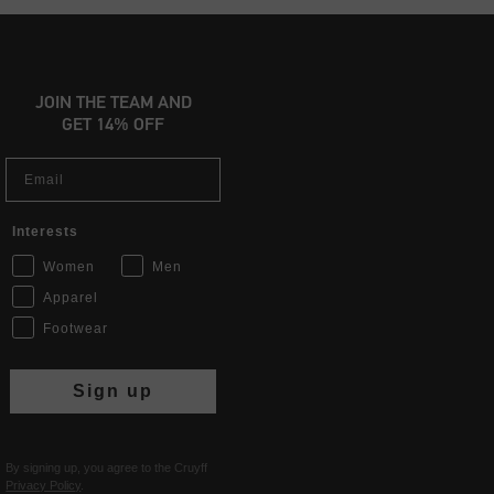
JOIN THE TEAM AND
GET 14% OFF
Email
Interests
Women
Men
Apparel
Footwear
Sign up
By signing up, you agree to the Cruyff
Privacy Policy
.