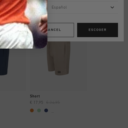
Español
rebajas
rebajas
CANCEL
ESCOGER
AR YA
A COMPRAR YA
A COMPRAR
Short
Vital Shorts
€ 17,95
€ 34,95
€ 19,95
€ 39,95
...