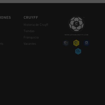
IONES
CRUYFF
Historia de Cruyff
Tiendas
Franquicia
rts
Vacantes