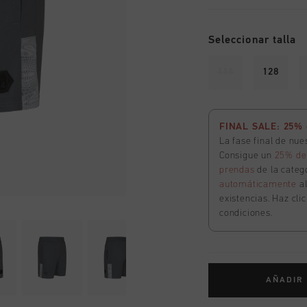
Seleccionar talla
116
128
FINAL SALE: 25% d
La fase final de nu
Consigue un
25% de
prendas
de la catego
automáticamente
a
existencias. Haz cli
condiciones.
AÑADIR