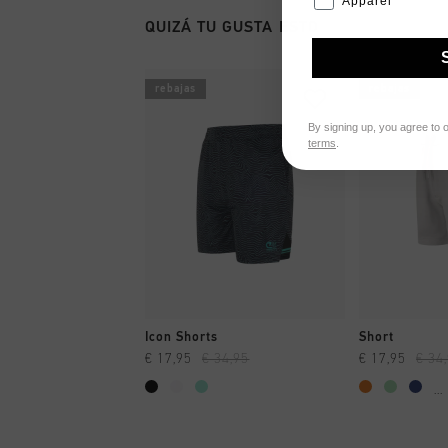
Apparel
QUIZÁ TU GUSTA ESTO
rebajas
rebajas
By signing up, you agree to 
terms
.
A COMPRAR YA
A CO
Icon Shorts
Short
€ 17,95
€ 34,95
€ 17,95
€ 34
...