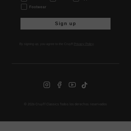
Footwear
Sign up
By signing up, you agree to the Cruyff
Privacy Policy
.
© 2026 Cruyff Classics Todos los derechos reservados
ES | € EUR
Iniciar sesión