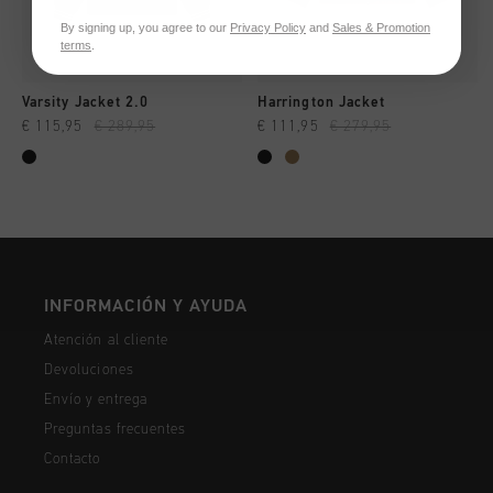
By signing up, you agree to our
Privacy Policy
and
Sales & Promotion
terms
.
Varsity Jacket 2.0
Harrington Jacket
€ 115,95
€ 289,95
€ 111,95
€ 279,95
INFORMACIÓN Y AYUDA
Atención al cliente
Devoluciones
Envío y entrega
Preguntas frecuentes
Contacto