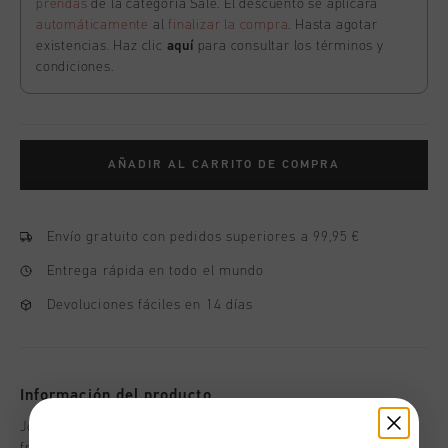
prendas
de la categoría Sale. El descuento se aplicará
automáticamente
al
finalizar la compra
. Hasta agotar
existencias. Haz clic
aquí
para consultar los términos y
condiciones.
AÑADIR AL CARRITO DE COMPRA
Envío gratuito con pedidos superiores a 99,95 €
Entrega rápida en todo el mundo
Devoluciones fáciles en 14 días
Información del producto
Johan Cruyff Varsity Jacket in Blue. A premium jacket made