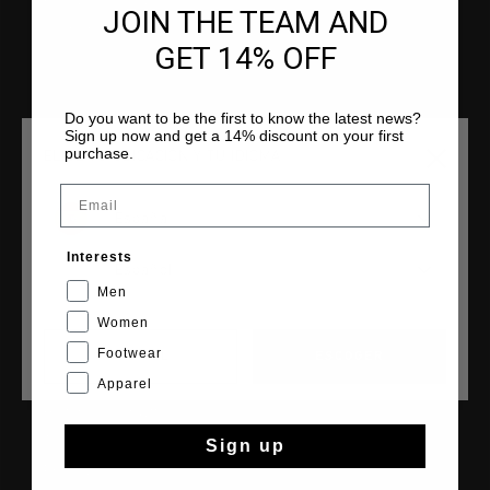
Preguntas frecuentes
JOIN THE TEAM AND
Contacto
GET 14% OFF
Do you want to be the first to know the latest news?
Sign up now and get a 14% discount on your first
COLECCIONES
purchase.
ELIGE TU UBICACIÓN Y TU IDIOMA
Hombre
Email
Mujer
España
Niños
Interests
Cruyff Sports
Español
Men
Women
Footwear
CANCEL
ESCOGER
CRUYFF
Apparel
Historia de Cruyff
Tiendas
Sign up
Franquicia