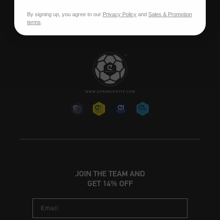
Vacantes
By signing up, you agree to our
Privacy Policy
and
Sales & Promotion
terms
.
JOIN THE TEAM AND
GET 14% OFF
Email