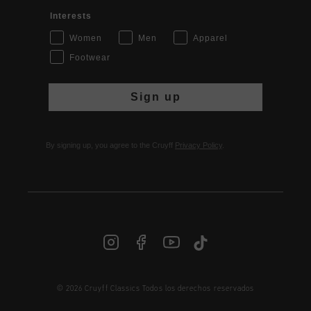
Interests
Women
Men
Apparel
Footwear
Sign up
By signing up, you agree to the Cruyff
Privacy Policy
.
ES | € EUR
© 2026 Cruyff Classics Todos los derechos reservados
Iniciar sesión