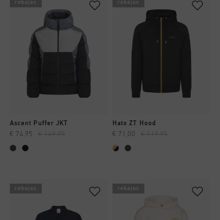
rebajas
rebajas
Ascent Puffer JKT
Hato ZT Hood
€ 74,95
€ 149,95
€ 71,00
€ 119,95
rebajas
rebajas