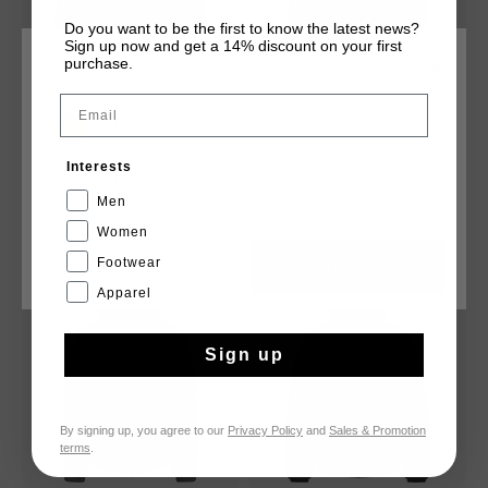
Do you want to be the first to know the latest news?
Sign up now and get a 14% discount on your first
purchase.
ELIGE TU UBICACIÓN Y TU IDIOMA
Email
Varsity Jacket 2.0
Sirius V2 Puffer
España
€ 115,95
€ 289,95
€ 113,00
€ 189,95
Interests
Español
Men
Women
Footwear
CANCEL
ESCOGER
rebajas
rebajas
Apparel
Sign up
By signing up, you agree to our
Privacy Policy
and
Sales & Promotion
terms
.