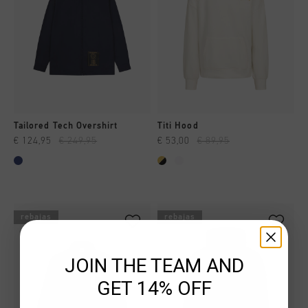
Tailored Tech Overshirt
Titi Hood
€ 124,95
€ 249,95
€ 53,00
€ 89,95
rebajas
rebajas
JOIN THE TEAM AND
GET 14% OFF