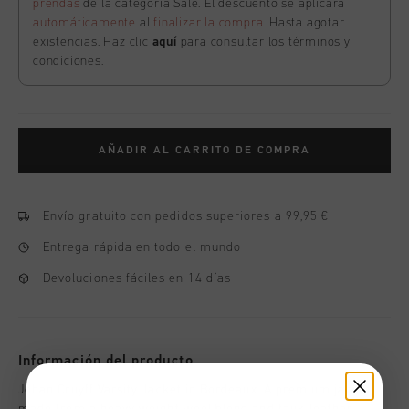
prendas
de la categoría Sale. El descuento se aplicará
automáticamente
al
finalizar la compra
. Hasta agotar
existencias. Haz clic
aquí
para consultar los términos y
condiciones.
AÑADIR AL CARRITO DE COMPRA
Envío gratuito con pedidos superiores a 99,95 €
Entrega rápida en todo el mundo
Devoluciones fáciles en 14 días
Información del producto
Johan Cruyff Varsity Jacket in Bordeaux. A premium jacket