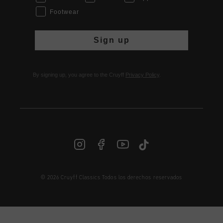
Footwear
Sign up
By signing up, you agree to the Cruyff
Privacy Policy
.
© 2026 Cruyff Classics Todos los derechos reservados
ES | € EUR
Iniciar sesión