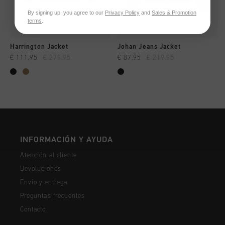
By signing up, you agree to our
Privacy Policy
and
Sales & Promotion
terms
.
Harrington Jacket
Johan Jeans Jacket
€ 111,95
€ 279,95
€ 87,95
€ 219,95
INFORMACIÓN Y AYUDA
Atención al cliente
Devoluciones
Envío y entrega
Preguntas frecuentes
Contacto