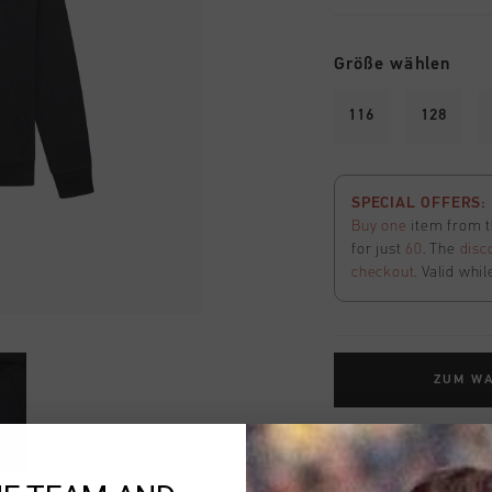
Größe wählen
116
128
SPECIAL OFFERS: 2
Buy one
item from t
for just
60
. The
disc
checkout
. Valid whil
ZUM W
Kostenlose Stand