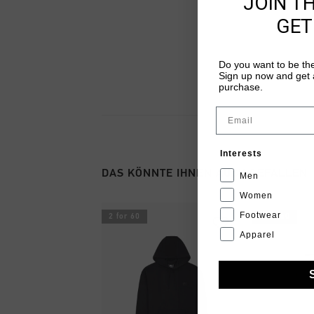
JOIN T
GET
Do you want to be the
Sign up now and get a
purchase.
Email
Interests
DAS KÖNNTE IHNEN AUCH GEFALLEN
Men
Women
Footwear
2 for 60
2 for 60
Apparel