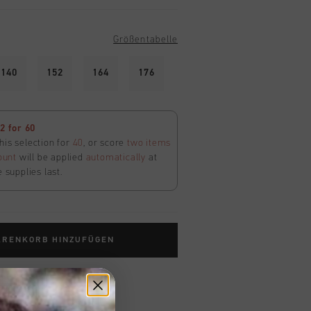
Größentabelle
140
152
164
176
 for 60
his selection for
40
, or score
two items
ount
will be applied
automatically
at
e supplies last.
ARENKORB HINZUFÜGEN
ardlieferung ab €79,95