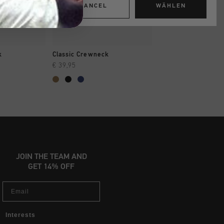
CANCEL
WÄHLEN
INKAUFEN
SCHNELL EINKAUFEN
SCHNELL EIN
k
Classic Crewneck
Classic Hoodie
€ 39,95
€ 39,95
€ 44,95
...
JOIN THE TEAM AND
GET 14% OFF
Email
Interests