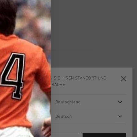
 Rückgabe
e Lieferung
mit Klarna
WÄHLEN SIE IHREN STANDORT UND
IHRE SPRACHE
2 for 60
Deutschland
Deutsch