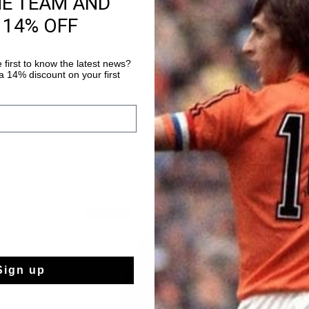
HE TEAM AND
14 Tage einfache
 14% OFF
Weltweite schnell
Später bezahlen 
 first to know the latest news?
 14% discount on your first
2 for 60
Sign up