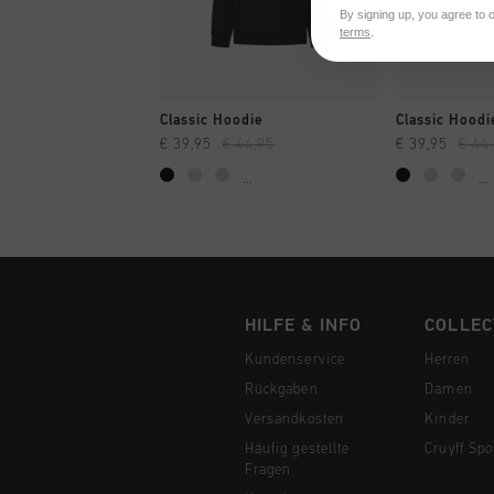
By signing up, you agree to 
terms
.
SCHNELL EINKAUFEN
SCHNELL
Classic Hoodie
Classic Hoodi
€ 39,95
€ 44,95
€ 39,95
€ 44
...
...
HILFE & INFO
COLLEC
Kundenservice
Herren
Rückgaben
Damen
Versandkosten
Kinder
Häufig gestellte
Cruyff Spo
Fragen