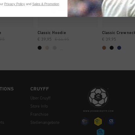
our
Privacy Policy
and
Sales & Promotion
 EINKAUFEN
SCHNELL EINKAUFEN
SCHNELL E
e
Classic Hoodie
Classic Crewnec
,95
€ 39,95
€ 44,95
€ 39,95
...
TIONS
CRUYFF
Über Cruyff
Store Info
Franchise
rts
Stellenangebote