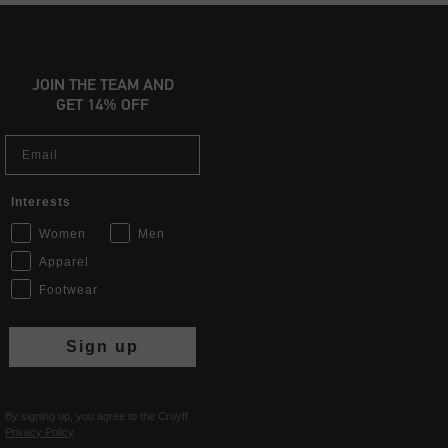
JOIN THE TEAM AND
GET 14% OFF
Email
Interests
Women
Men
Apparel
Footwear
Sign up
By signing up, you agree to the Cruyff
Privacy Policy
.