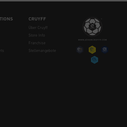
TIONS
CRUYFF
Über Cruyff
Store Info
Franchise
rts
Stellenangebote