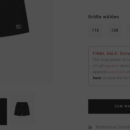
Größe wählen
116
128
FINAL SALE: Extra
The final phase of o
off
all
apparel
items 
applied
automatical
here
to view the ter
ZUM W
Kostenlose Stand