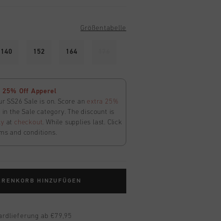
Größentabelle
140
152
164
176
 25% Off Apperel
ur SS26 Sale is on. Score an
extra 25%
in the Sale category. The discount is
ly
at
checkout
. While supplies last. Click
ms and conditions.
ARENKORB HINZUFÜGEN
ardlieferung ab €79,95