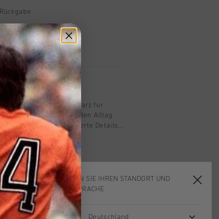
 Rückgabe
e Lieferung
mit Klarna
n
horts, erhaeltlich in Schwarz fur
igen Shorts sind ideal fur den Alltag
ragekomfort sowie raffinierte Details.
% Polyamid und 10 % Elastan und
Kordelzug im Bund, schraege Taschen
 und ein Markenlabel mittig am Bund.
ls silberner, reflektierender C-Loewe
angebracht.
WÄHLEN SIE IHREN STANDORT UND
IHRE SPRACHE
Deutschland