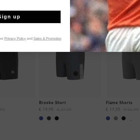
Sign up
sale
sale
our
Privacy Policy
and
Sales & Promotion
 EINKAUFEN
SCHNELL EINKAUFEN
SCHNELL E
Brooke Short
Flame Shorts
,95
€ 19,95
€ 37,95
€ 17,95
€ 34,95
...