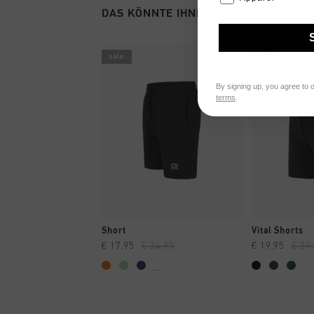
DAS KÖNNTE IHNEN AUCH GEFALLEN
sale
sale
By signing up, you agree to 
terms
.
SCHNELL EINKAUFEN
SCHNELL
Short
Vital Shorts
€ 17,95
€ 34,95
€ 19,95
€ 39
...