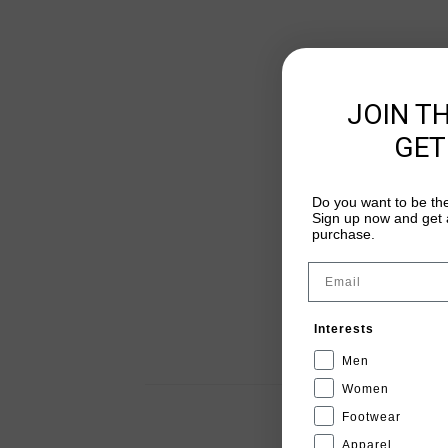
JOIN T
GET
Do you want to be the
Sign up now and get a
purchase.
Email
Interests
Men
Women
Footwear
Apparel