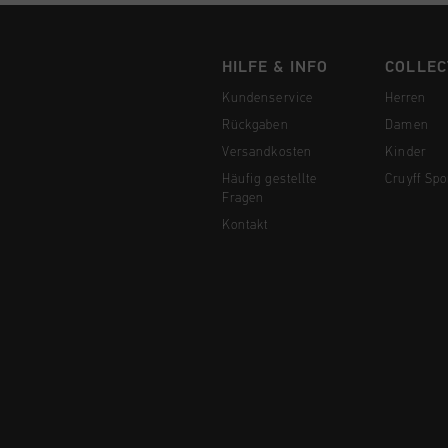
HILFE & INFO
COLLEC
Kundenservice
Herren
Rückgaben
Damen
Versandkosten
Kinder
Häufig gestellte
Cruyff Spo
Fragen
Kontakt