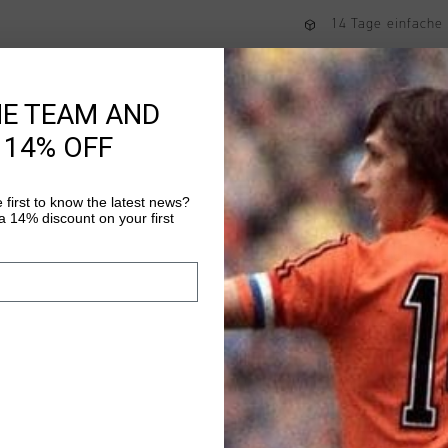
14 Tage einfache
Weltweite schnell
Später bezahlen 
HE TEAM AND
 14% OFF
Produktinformatio
 first to know the latest news?
Die Cruyff Hydrogen S
 14% discount on your first
Kinder. Diese vielseit
und bieten leichten T
Sie bestehen aus 90 
Mehr Informationen
verfugen uber einen 
ohne Reissverschluss
Das Cruyff-Logo ist a
auf dem linken Bein 