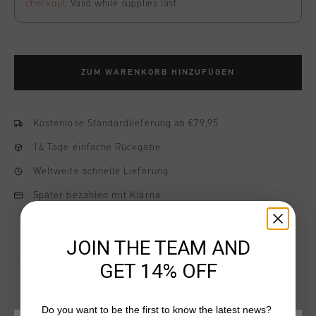
checkout
. Valid while supplies last.
ZUM WARENKORB HINZUFÜGEN
Kostenlose Standardlieferung ab €79,95
14 Tage einfache Rückgabe
Weltweite schnelle Lieferung
Später bezahlen mit Klarna
JOIN THE TEAM AND
GET 14% OFF
Do you want to be the first to know the latest news?