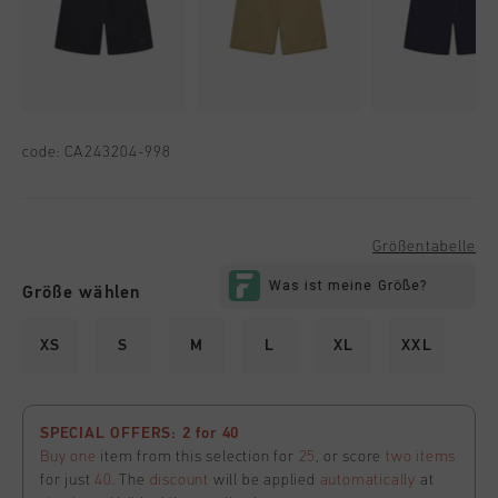
code:
CA243204-998
Größentabelle
Größe wählen
XS
S
M
L
XL
XXL
SPECIAL OFFERS: 2 for 40
Buy one
item from this selection for
25
, or score
two items
for just
40
. The
discount
will be applied
automatically
at