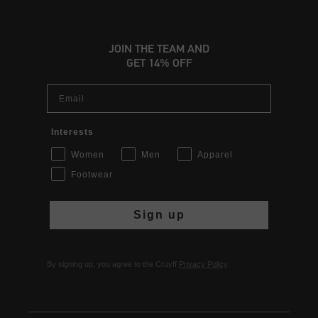
JOIN THE TEAM AND
GET 14% OFF
Email
Interests
Women
Men
Apparel
Footwear
Sign up
By signing up, you agree to the Cruyff
Privacy Policy
.