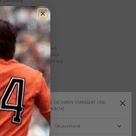
e Lieferung
mit Klarna
n
ff Marti Madchenschuh ist ein
mit sportlichem Look. Dieses
esticht durch schone Details wie
r mit Glow-in-the-Dark-Effekt fur
t und 3D-Prints. Die Mesh-Einsatze sind
d die geformte EVA-Laufsohle
und Dampfung bietet. Stildetails: -
enkel - Herausnehmbare, dampfende
 PVC-Mesh-Einsatze sind atmungsaktiv
WÄHLEN SIE IHREN STANDORT UND
hensohle fur zusatzlichen Komfort und
IHRE SPRACHE
Deutschland