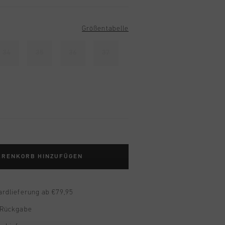
Größentabelle
34
35
36
37
ARENKORB HINZUFÜGEN
ardlieferung ab €79,95
 Rückgabe