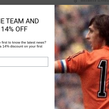
Weltweite schnell
Später bezahlen 
HE TEAM AND
 14% OFF
Produktinformatio
Der lila-goldene Cruy
 first to know the latest news?
modischer Laufschuh 
 14% discount on your first
einzigartige Design b
reflektierendes Silbe
Mehr Informationen
zusatzliche Sicherhei
atmungsaktiv, wahren
zusatzlichen Komfort 
Flache Nylonschnurs
Innensohle - Farbige
- Geformte EVA-Zwisc
Dampfung.