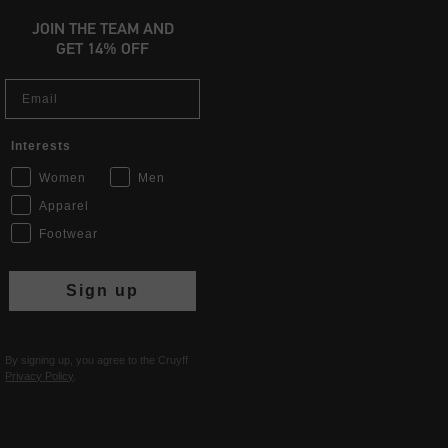
JOIN THE TEAM AND
GET 14% OFF
Email
Interests
Women
Men
Apparel
Footwear
Sign up
By signing up, you agree to the Cruyff
Privacy Policy
.