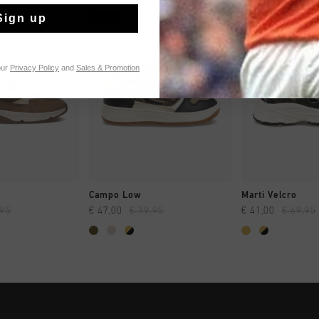
Sign up
sale
sale
our
Privacy Policy
and
Sales & Promotion
 EINKAUFEN
SCHNELL EINKAUFEN
SCHNELL E
Campo Low
Marti Velcro
,95
€ 47,00
€ 79,95
€ 41,00
€ 69,95