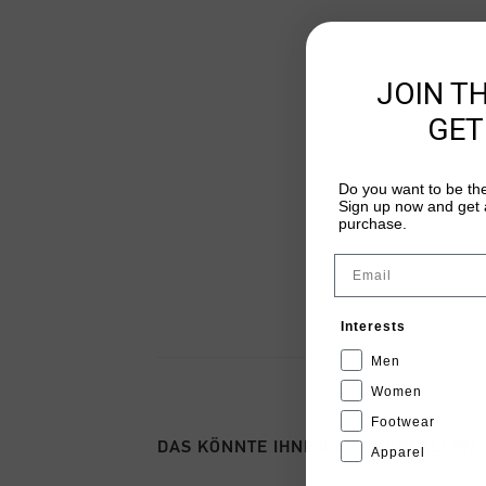
JOIN T
GET
Do you want to be the
Sign up now and get a
purchase.
Email
Interests
Men
Women
Footwear
DAS KÖNNTE IHNEN AUCH GEFALLEN
Apparel