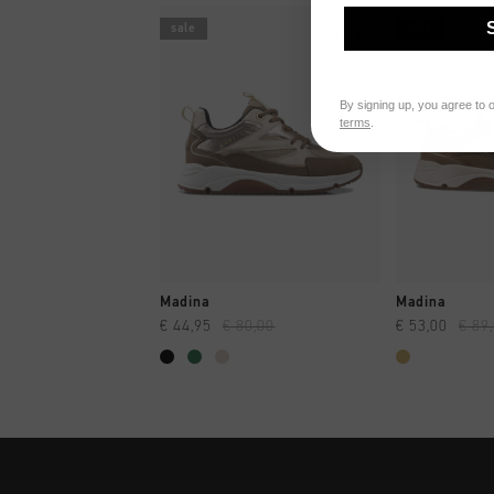
sale
sale
By signing up, you agree to 
terms
.
SCHNELL EINKAUFEN
SCHNELL
Madina
Madina
€ 44,95
€ 80,00
€ 53,00
€ 89