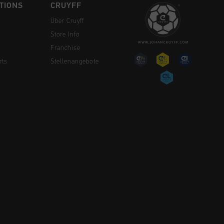
TIONS
CRUYFF
Über Cruyff
Store Info
Franchise
rts
Stellenangebote