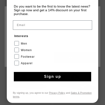
Do you want to be the first to know the latest news?
Sign up now and get a 14% discount on your first
purchase.
WÄHLEN SIE IHREN STANDORT UND IHRE SPRACHE
Email
Elcatorce
Campo Low
Deutschland
€ 69,95
€ 139,95
€ 39,95
€ 79,95
Interests
Deutsch
Men
Women
Footwear
CANCEL
WÄHLEN
sale
sale
Apparel
Sign up
By signing up, you agree to our
Privacy Policy
and
Sales & Promotion
terms
.