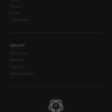
Damen
Kinder
Cruyff Sports
CRUYFF
Über Cruyff
Store Info
Franchise
Stellenangebote