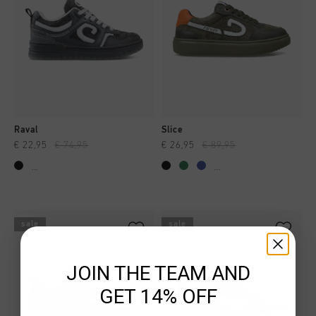
Raval
Slice
€ 22,95
€ 74,95
€ 26,95
€ 89,95
...
...
sale
sale
JOIN THE TEAM AND
GET 14% OFF