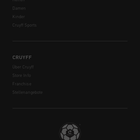
Herren
Damen
Kinder
Cruyff Sports
CRUYFF
Über Cruyff
Store Info
Franchise
Stellenangebote