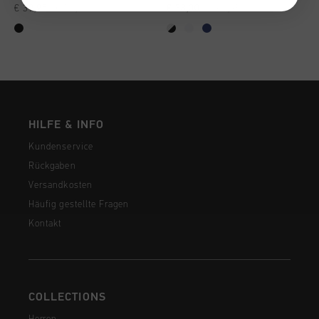
€ 39,95
€ 70,00
€ 38,00
€ 64,95
HILFE & INFO
Kundenservice
Rückgaben
Versandkosten
Häufig gestellte Fragen
Kontakt
COLLECTIONS