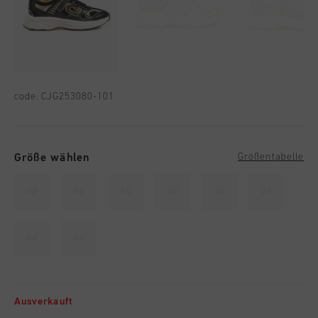
code:
CJG253080-101
Größe wählen
Größentabelle
32
33
34
35
36
37
38
39
Ausverkauft