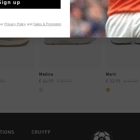
Sign up
our
Privacy Policy
and
Sales & Promotion
 EINKAUFEN
SCHNELL EINKAUFEN
SCHNELL E
Madina
Marti
,95
€ 44,95
€ 89,95
€ 32,95
€ 64,95
TIONS
CRUYFF