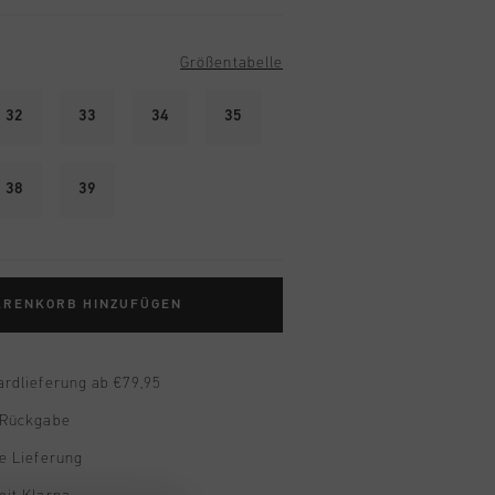
Größentabelle
32
33
34
35
38
39
ARENKORB HINZUFÜGEN
ardlieferung ab €79,95
 Rückgabe
e Lieferung