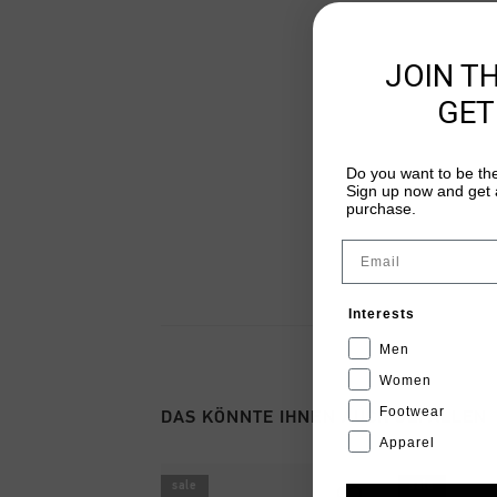
JOIN T
GET
Do you want to be the
Sign up now and get a
purchase.
Email
Interests
Men
Women
Footwear
DAS KÖNNTE IHNEN AUCH GEFALLEN
Apparel
sale
sale