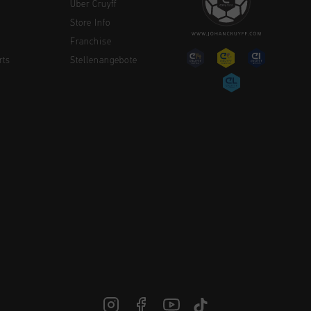
Über Cruyff
Store Info
Franchise
rts
Stellenangebote