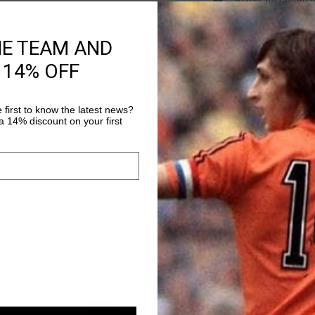
Später bezahlen 
HE TEAM AND
Produktinformatio
 14% OFF
Der Cruyff Campo Low 
Schuh fur Herbst und
 first to know the latest news?
runder Spitze sind pe
 14% discount on your first
die gerne draussen s
Mehr Informationen
Das Obermaterial aus 
Komfort und einen tr
herausnehmbaren Inn
geniessen Sie ganzta
Look mit einem Mix a
sale
sale