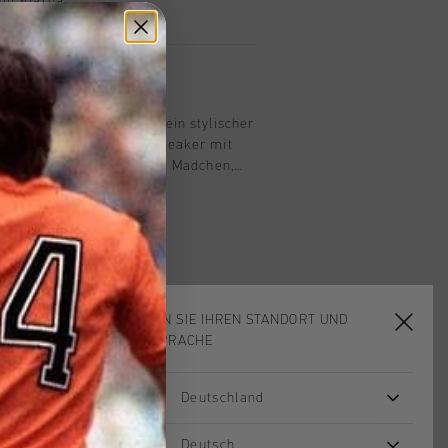
mit Klarna
n
in Sand fur Madchen ist ein stylischer
 Winter. Diese Low-Top-Sneaker mit
rfekt fur abenteuerlustige Madchen,
pielen oder im Park spazieren gehen.
Leder und das Textilfutter sorgen fur
endigen Look. Dank der
ensohle und der Gummisohle
gigen Tragekomfort. Veredeln Sie Ihren
us Texturen und Materialien.
WÄHLEN SIE IHREN STANDORT UND
IHRE SPRACHE
Deutschland
sale
sale
Deutsch