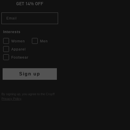
GET 14% OFF
Email
Interests
Women
Men
Apparel
Footwear
Sign up
By signing up, you agree to the Cruyff
Privacy Policy
.