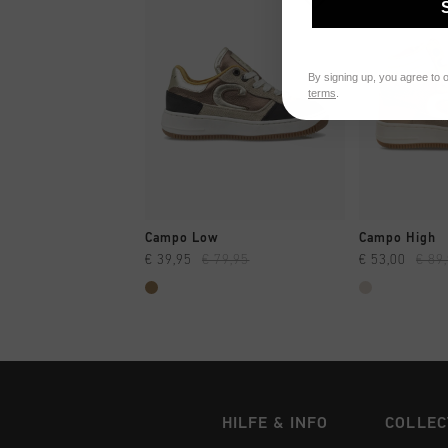
By signing up, you agree to 
terms
.
SCHNELL EINKAUFEN
SCHNELL
Campo Low
Campo High
€ 39,95
€ 79,95
€ 53,00
€ 89
HILFE & INFO
COLLEC