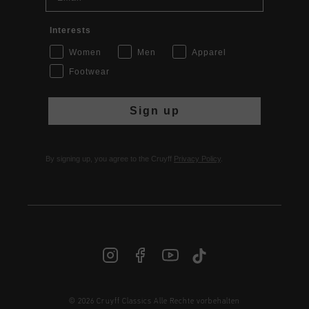
Interests
Women
Men
Apparel
Footwear
Sign up
By signing up, you agree to the Cruyff
Privacy Policy
.
© 2026 Cruyff Classics Alle Rechte vorbehalten
DE | € EUR