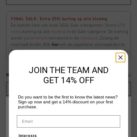
FINAL SALE: Extra 25% korting op alle kleding
De laatste fase van onze SS26 Sale is begonnen. Score
25%
extra
korting op alle
kleding
in de Sale-categorie. De korting
wordt
automatisch
verrekend in de
checkout
. Zolang de
voorraad strekt. Klik
hier
om de algemene voorwaarden te
bekijken
JOIN THE TEAM AND
Maattabel
Hex slide
GET 14% OFF
Selecteer size
Do you want to be the first to know the latest news?
Sign up now and get a 14% discount on your first
purchase.
KIES JE LOCATIE EN TAAL
Email
Selecter mat voor beschikbaarheid
Nederland
VOEG
0
TOE AAN WINKELWAGEN
Interests