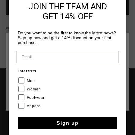
JOIN THE TEAM AND
VOEG
0
TOE AAN WINKELWAGEN
GET 14% OFF
Gratis verzending vanaf €79,95
Do you want to be the first to know the latest news?
Sign up now and get a 14% discount on your first
14 dagen eenvoudig retourneren
purchase.
KIES JE LOCATIE EN TAAL
Achteraf betalen met Klarna
Email
Nederland
Interests
Nederlands
Men
SERVICE
Women
Klantenservice
Footwear
CANCEL
KIEZEN
Retourneren
Apparel
Verzending
Veelgestelde vragen
Sign up
Contact