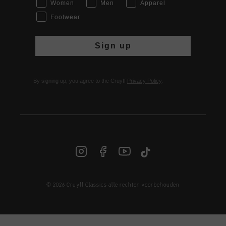
Women
Men
Apparel
Footwear
Sign up
By signing up, you agree to the Cruyff
Privacy Policy
.
© 2026 Cruyff Classics alle rechten voorbehouden
NL | € EUR
Login