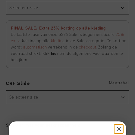
Selecteer size
FINAL SALE: Extra 25% korting op alle kleding
De laatste fase van onze SS26 Sale is begonnen. Score
25%
extra
korting op alle
kleding
in de Sale-categorie. De korting
wordt
automatisch
verrekend in de
checkout
. Zolang de
voorraad strekt. Klik
hier
om de algemene voorwaarden te
bekijken
Maattabel
CRF Slide
Selecteer size
Selecter mat voor beschikbaarheid