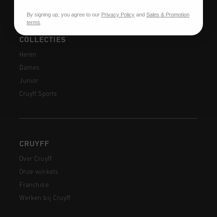
By signing up, you agree to our
Privacy Policy
and
Sales & Promotion
terms
.
COLLECTIES
Heren
Dames
Junior
Cruyff Sports
CRUYFF
Over Cruyff
Onze winkels
Franchise
Werken bij Cruyff