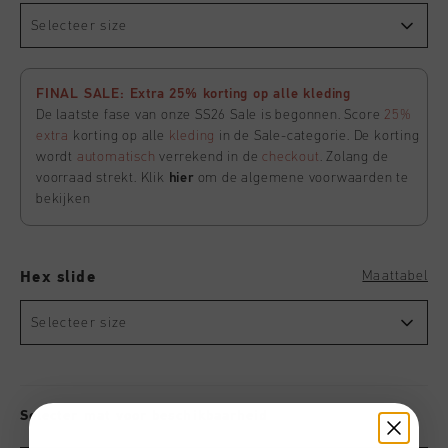
Selecteer size
FINAL SALE: Extra 25% korting op alle kleding
De laatste fase van onze SS26 Sale is begonnen. Score
25%
extra
korting op alle
kleding
in de Sale-categorie. De korting
wordt
automatisch
verrekend in de
checkout
. Zolang de
voorraad strekt. Klik
hier
om de algemene voorwaarden te
bekijken
Maattabel
Hex slide
Selecteer size
Selecter mat voor beschikbaarheid