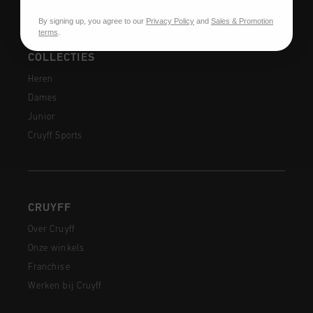
By signing up, you agree to our
Privacy Policy
and
Sales & Promotion
terms
.
COLLECTIES
Heren
Dames
Junior
Cruyff Sports
CRUYFF
Over Cruyff
Onze winkels
Franchise
Werken bij Cruyff