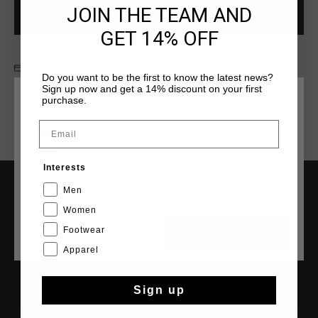
JOIN THE TEAM AND
VOEG
0
TOE AAN WINKELWAGEN
GET 14% OFF
Gratis verzending vanaf €79,95
Do you want to be the first to know the latest news?
Sign up now and get a 14% discount on your first
14 dagen eenvoudig retourneren
purchase.
KIES JE LOCATIE EN TAAL
Achteraf betalen met Klarna
Email
Nederland
Interests
Nederlands
Men
SERVICE
Women
Klantenservice
Footwear
CANCEL
KIEZEN
Retourneren
Apparel
Verzending
Veelgestelde vragen
Sign up
Contact