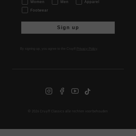
Women
Men
Apparel
Footwear
Sign up
By signing up, you agree to the Cruyff
Privacy Policy
.
© 2026 Cruyff Classics alle rechten voorbehouden
NL | € EUR
Login