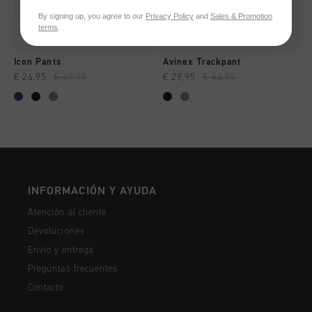
By signing up, you agree to our
Privacy Policy
and
Sales & Promotion
terms
.
Icon Pants
Avinex Trackpant
€ 24,95
€ 49,95
€ 29,95
€ 64,95
INFORMACIÓN Y AYUDA
Atención al cliente
Devoluciones
Envío y entrega
Preguntas frecuentes
Contacto