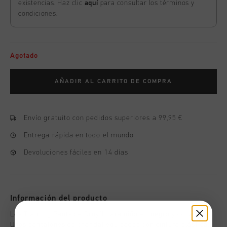
existencias. Haz clic
aquí
para consultar los términos y
condiciones.
Agotado
AÑADIR AL CARRITO DE COMPRA
Envío gratuito con pedidos superiores a 99,95 €
Entrega rápida en todo el mundo
Devoluciones fáciles en 14 días
Información del producto
Los Training Pants de Cruyff para niño en negro y dorado.
Unos pantalones de chándal equipados con cintura elástica,