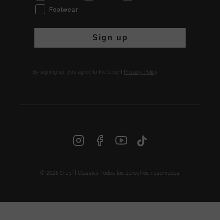
Footwear
Sign up
By signing up, you agree to the Cruyff
Privacy Policy
.
© 2026 Cruyff Classics Todos los derechos reservados
ES | € EUR
Iniciar sesión