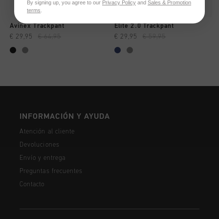
By signing up, you agree to our
Privacy Policy
and
Sales & Promotion
terms
.
Avinex Trackpant
Elite 2.0 Trackpant
€ 29,95
€ 64,95
€ 29,95
€ 59,95
INFORMACIÓN Y AYUDA
Atención al cliente
Devoluciones
Envío y entrega
Preguntas frecuentes
Contacto