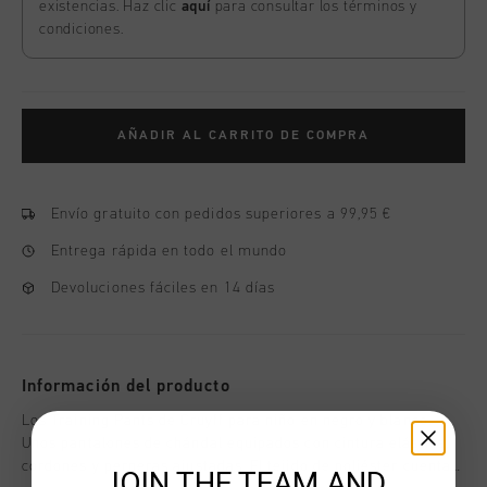
existencias. Haz clic
aquí
para consultar los términos y
condiciones.
AÑADIR AL CARRITO DE COMPRA
Envío gratuito con pedidos superiores a 99,95 €
Entrega rápida en todo el mundo
Devoluciones fáciles en 14 días
Información del producto
Los Training Pants de Cruyff para niño en negro y blanco.
Unos pantalones de chándal equipados con cintura elástica,
cordones y perneras ajustadas. El tejido de poliéster cuenta
JOIN THE TEAM AND