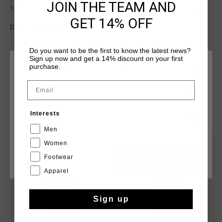
JOIN THE TEAM AND
92 % poliester y 8 % elastano y ofrece un ajuste comodo y
GET 14% OFF
estilizado. Cuenta con cremalleras, el logo de Cruyff en la
Más información
parte delantera y detalles reflectantes para mayor
visibilidad. Ideal para entrenar o para uso casual, con un look
Do you want to be the first to know the latest news?
moderno y deportivo.
Sign up now and get a 14% discount on your first
purchase.
ELIGE TU UBICACIÓN Y TU IDIOMA
Email
España
QUIZÁ TU GUSTA ESTO
Interests
Español
Men
Women
rebajas
rebajas
Footwear
CANCEL
ESCOGER
Apparel
Sign up