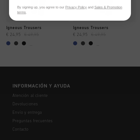
By signing up, you agree to our
Privacy Policy
and
Sales & Promotion
terms
.
Igneous Trousers
Igneous Trousers
€ 24,95
€ 49,95
€ 24,95
€ 49,95
...
...
INFORMACIÓN Y AYUDA
Atención al cliente
Devoluciones
Envío y entrega
Preguntas frecuentes
Contacto