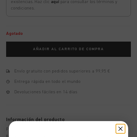
existencias. Haz clic
aquí
para consultar los términos y
condiciones.
Agotado
AÑADIR AL CARRITO DE COMPRA
Envío gratuito con pedidos superiores a 99,95 €
Entrega rápida en todo el mundo
Devoluciones fáciles en 14 días
Información del producto
Pantalon Cruyff Ametrine en negro para jovenes. Este
pantalon de entrenamiento ajustado esta confeccionado en