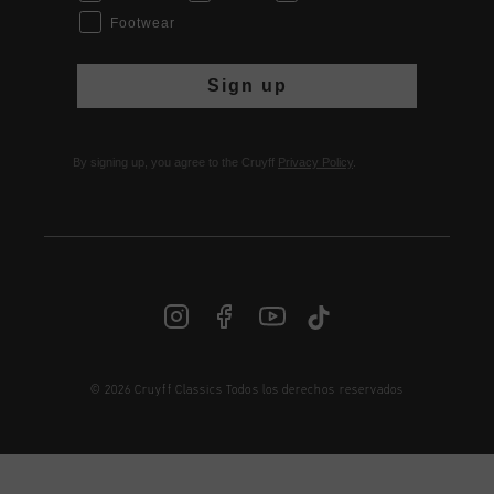
Footwear
Sign up
By signing up, you agree to the Cruyff
Privacy Policy
.
© 2026 Cruyff Classics Todos los derechos reservados
ES | € EUR
Iniciar sesión