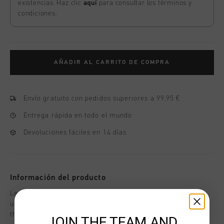
existencias. Haz clic
aquí
para consultar los términos y
condiciones.
AÑADIR AL CARRITO DE COMPRA
Envío gratuito con pedidos superiores a 99,95 €
Entrega rápida en todo el mundo
Devoluciones fáciles en 14 días
Información del producto
League Joggers in blue are soft cotton pants designed for
unisex juniors. Featuring the iconic Cruyff logo on the front,
these joggers offer a regular fit for ultimate comfort and
JOIN THE TEAM AND