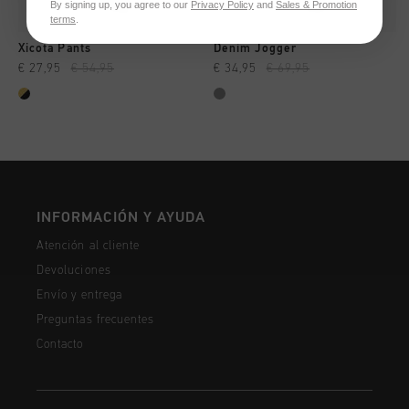
By signing up, you agree to our
Privacy Policy
and
Sales & Promotion
terms
.
Xicota Pants
Denim Jogger
€ 27,95
€ 54,95
€ 34,95
€ 69,95
INFORMACIÓN Y AYUDA
Atención al cliente
Devoluciones
Envío y entrega
Preguntas frecuentes
Contacto