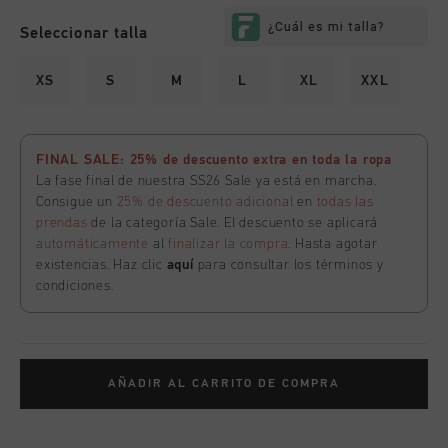
Seleccionar talla
XS
S
M
L
XL
XXL
FINAL SALE: 25% de descuento extra en toda la ropa
La fase final de nuestra SS26 Sale ya está en marcha.
Consigue un
25% de descuento adicional
en
todas las
prendas
de la categoría Sale. El descuento se aplicará
automáticamente
al
finalizar la compra
. Hasta agotar
existencias. Haz clic
aquí
para consultar los términos y
condiciones.
AÑADIR AL CARRITO DE COMPRA