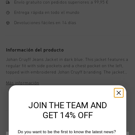
Envío gratuito con pedidos superiores a 99,95 €
Entrega rápida en todo el mundo
Devoluciones fáciles en 14 días
Información del producto
Johan Cruyff Jeans Jacket in dark blue. This jacket features a
regular fit with side pockets and a chest pocket on the left,
topped with embroidered Johan Cruyff branding. The jacket
fastens with five press studs, and the sleeves are also
Más información
finished with press stud closures. The tobacco-colored
stitching adds the perfect finishing touch to this stylish piece.
JOIN THE TEAM AND
GET 14% OFF
Do you want to be the first to know the latest news?