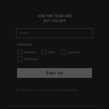
JOIN THE TEAM AND
GET 14% OFF
Email
Interests
Women
Men
Apparel
Footwear
Sign up
By signing up, you agree to the Cruyff
Privacy Policy
.