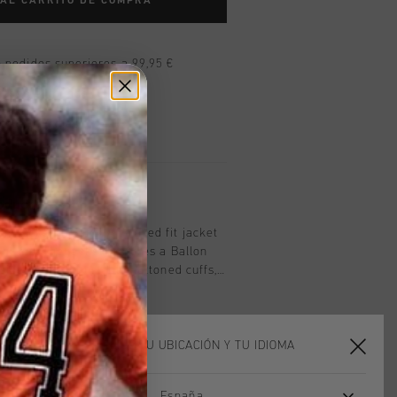
 AL CARRITO DE COMPRA
n pedidos superiores a 99,95 €
n todo el mundo
les en 14 días
oducto
n Jacket in Sand. A relaxed fit jacket
ront-zip. The jacket features a Ballon
 side. It has adjustable buttoned cuffs,
le hem , and zipped side pockets.
turdy cotton-like polyester.
ELIGE TU UBICACIÓN Y TU IDIOMA
España