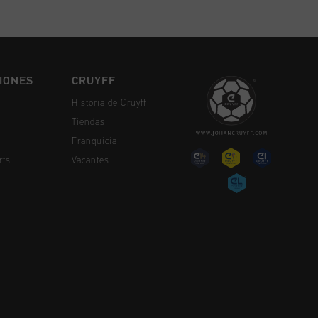
IONES
CRUYFF
Historia de Cruyff
Tiendas
Franquicia
rts
Vacantes