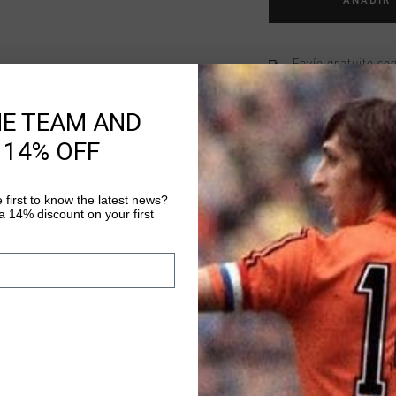
AÑADIR
Envío gratuito co
Entrega rápida e
HE TEAM AND
Devoluciones fáci
 14% OFF
 first to know the latest news?
Información del pr
 14% discount on your first
Johan Cruyff Harringto
with collar and full f
D'or patch on the left
a drawstring-adjustab
Más información
Made from a special s