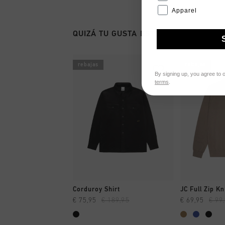
Apparel
QUIZÁ TU GUSTA ESTO
rebajas
rebajas
By signing up, you agree to 
terms
.
A COMPRAR YA
A CO
Corduroy Shirt
JC Full Zip Kn
€ 75,95
€ 189,95
€ 69,95
€ 99