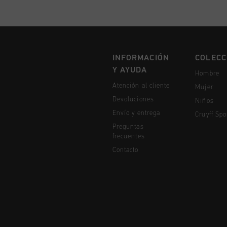
INFORMACIÓN
COLECC
Y AYUDA
Hombre
Atención al cliente
Mujer
Devoluciones
Niños
Envío y entrega
Cruyff Spo
Preguntas
frecuentes
Contacto