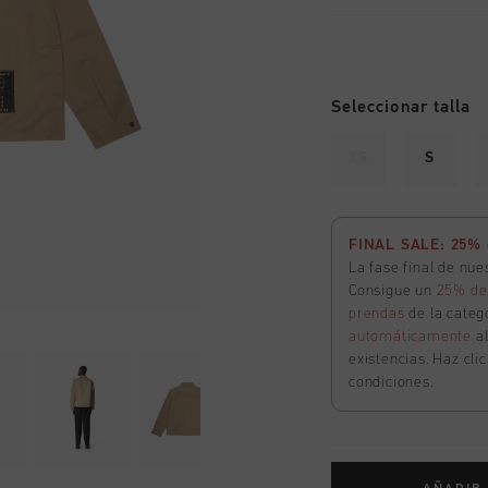
Seleccionar talla
XS
S
FINAL SALE: 25% d
La fase final de nu
Consigue un
25% de
prendas
de la catego
automáticamente
a
existencias. Haz cli
condiciones.