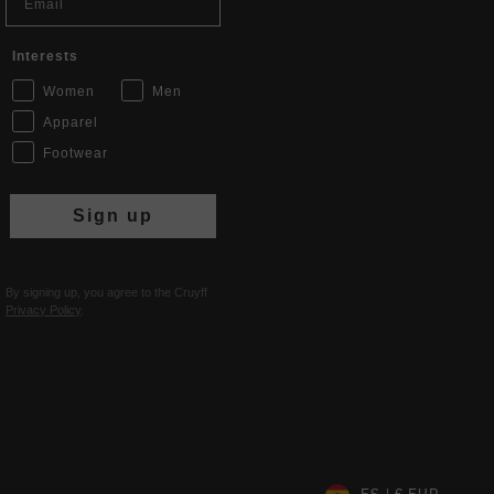
Interests
Women
Men
Apparel
Footwear
Sign up
By signing up, you agree to the Cruyff
Privacy Policy
.