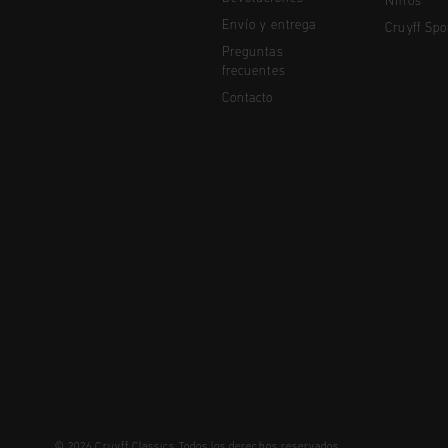
Niños
Envío y entrega
Cruyff Spo
Preguntas
frecuentes
Contacto
© 2026 Cruyff Classics Todos los derechos reservados