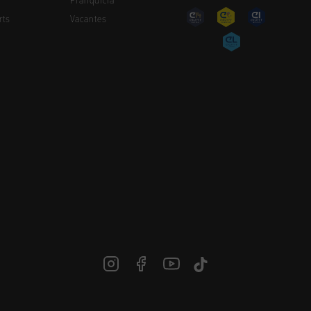
Franquicia
rts
Vacantes