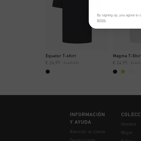
By signing up, you agree to 
terms
.
A COMPRAR YA
A CO
Equator T-shirt
Magma T-Shir
€ 24,95
€ 49,95
€ 24,95
€ 49
INFORMACIÓN
COLECC
Y AYUDA
Hombre
Atención al cliente
Mujer
Devoluciones