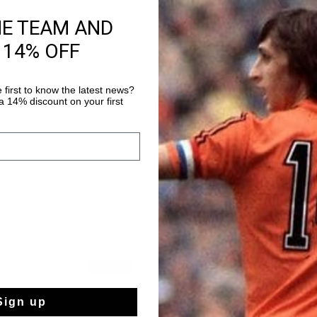
AÑADIR
HE TEAM AND
 14% OFF
Envío gratuito co
Entrega rápida e
 first to know the latest news?
Devoluciones fáci
 14% discount on your first
rebajas
rebajas
Sign up