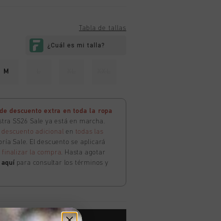
Tabla de tallas
M
L
XL
XXL
e descuento extra en toda la ropa
estra SS26 Sale ya está en marcha.
 descuento adicional
en
todas las
ría Sale. El descuento se aplicará
l
finalizar la compra
. Hasta agotar
c
aquí
para consultar los términos y