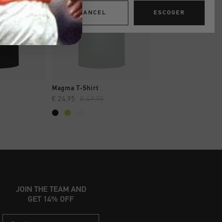
CANCEL
ESCOGER
AR YA
A COMPRAR YA
A COMPRAR
Magma T-Shirt
Linear Graphic Tee
€ 24,95
€ 49,95
€ 24,95
€ 49,95
JOIN THE TEAM AND
GET 14% OFF
Email