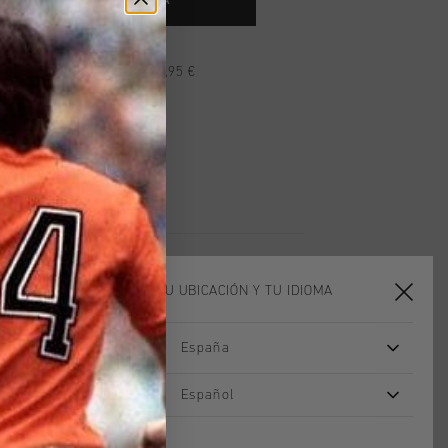
 AL CARRITO DE COMPRA
n pedidos superiores a 99,95 €
n todo el mundo
les en 14 días
ELIGE TU UBICACIÓN Y TU IDIOMA
España
rebajas
rebajas
Español