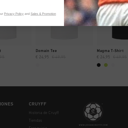
our
Privacy Policy
and
Sales & Promotion
MPRAR YA
A COMPRAR YA
A COMPR
t
Domain Tee
Magma T-Shirt
,95
€ 24,95
€ 49,95
€ 24,95
€ 49,95
IONES
CRUYFF
Historia de Cruyff
Tiendas