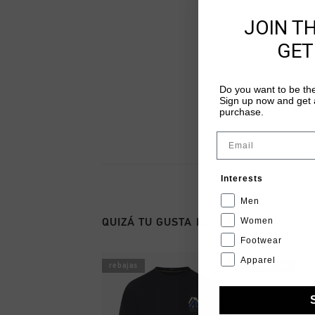
JOIN T
GET
Do you want to be the
Sign up now and get a
purchase.
Email
Interests
Men
Women
QUIZÁ TU GUSTA ESTO
Footwear
Apparel
rebajas
rebajas