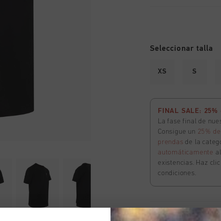
Seleccionar talla
XS
S
FINAL SALE: 25% d
La fase final de nu
Consigue un
25% de
prendas
de la catego
automáticamente
a
existencias. Haz cli
condiciones.