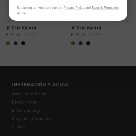
By signing up, you agree to our
Privacy Policy
and
Sales & Promotion
terms
.
JC Polo Knitted
JC Polo Knitted
€ 59,95
€ 89,95
€ 59,95
€ 89,95
INFORMACIÓN Y AYUDA
Atención al cliente
Devoluciones
Envío y entrega
Preguntas frecuentes
Contacto