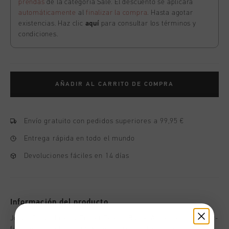
prendas
de la categoría Sale. El descuento se aplicará
automáticamente
al
finalizar la compra
. Hasta agotar
existencias. Haz clic
aquí
para consultar los términos y
condiciones.
AÑADIR AL CARRITO DE COMPRA
Envío gratuito con pedidos superiores a 99,95 €
Entrega rápida en todo el mundo
Devoluciones fáciles en 14 días
Información del producto
Johan Cruyff Luxury Piquet Polo in Black. A luxurious regular-