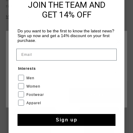
fit polo, made from 100% mercerized cotton. It features a
JOIN THE TEAM AND
ribbed collar and cuffs with two stripes, and "C" embroidery
GET 14% OFF
on the left chest. The piquet fabric and buttoned placket add
Más información
a refined touch to this classic piece.
Do you want to be the first to know the latest news?
Sign up now and get a 14% discount on your first
purchase.
ELIGE TU UBICACIÓN Y TU IDIOMA
Email
España
QUIZÁ TU GUSTA ESTO
Interests
Español
Men
Women
rebajas
rebajas
Footwear
CANCEL
ESCOGER
Apparel
Sign up