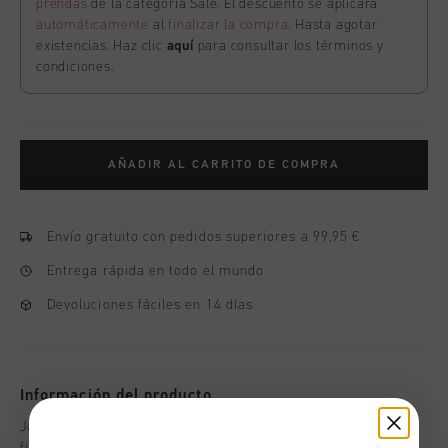
prendas
de la categoría Sale. El descuento se aplicará
automáticamente
al
finalizar la compra
. Hasta agotar
existencias. Haz clic
aquí
para consultar los términos y
condiciones.
AÑADIR AL CARRITO DE COMPRA
Envío gratuito con pedidos superiores a 99,95 €
Entrega rápida en todo el mundo
Devoluciones fáciles en 14 días
Información del producto
Johan Cruyff Luxury Piquet Polo in Blue. A luxurious regular-