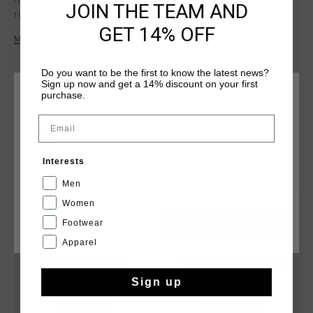
fit polo, made from 100% mercerized cotton. It features a
JOIN THE TEAM AND
ribbed collar and cuffs with two stripes, and "C" embroidery
GET 14% OFF
on the left chest. The piquet fabric and buttoned placket add
Más información
a refined touch to this classic piece.
Do you want to be the first to know the latest news?
Sign up now and get a 14% discount on your first
purchase.
ELIGE TU UBICACIÓN Y TU IDIOMA
Email
España
QUIZÁ TU GUSTA ESTO
Interests
Español
Men
Women
rebajas
rebajas
Footwear
CANCEL
ESCOGER
Apparel
Sign up