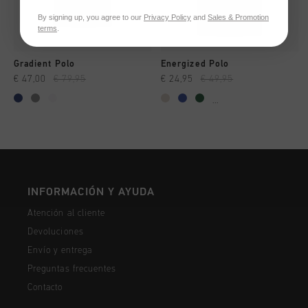
By signing up, you agree to our
Privacy Policy
and
Sales & Promotion
terms
.
Gradient Polo
Energized Polo
€ 47,00
€ 79,95
€ 24,95
€ 49,95
...
INFORMACIÓN Y AYUDA
Atención al cliente
Devoluciones
Envío y entrega
Preguntas frecuentes
Contacto