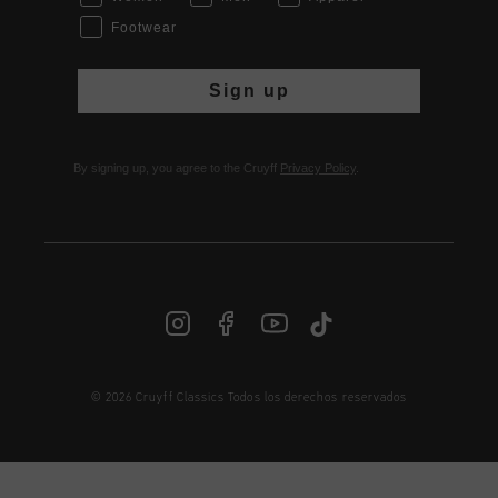
Footwear
Sign up
By signing up, you agree to the Cruyff
Privacy Policy
.
© 2026 Cruyff Classics Todos los derechos reservados
ES | € EUR
Iniciar sesión