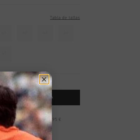
Tabla de tallas
41
42
43
44
47
 AL CARRITO DE COMPRA
n pedidos superiores a 99,95 €
n todo el mundo