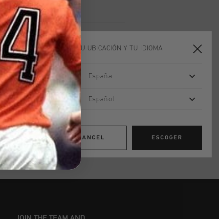
les en 14 días
oducto
ELIGE TU UBICACIÓN Y TU IDIOMA
h was designed to capture the
tication associated with Cruyff's
España
sports. Being a game changer is in our
Español
rbing EVA midsole with the built-in
 laces - Decorative branded webbing -
 insole
CANCEL
ESCOGER
JOIN THE TEAM AND