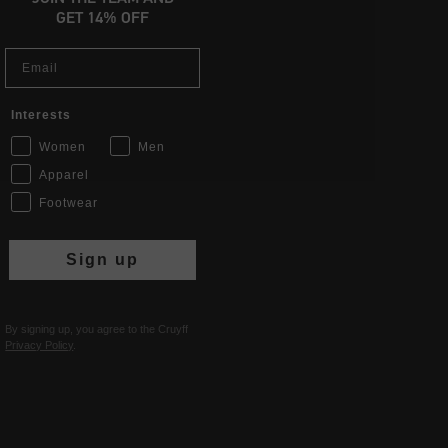
GET 14% OFF
Email
Interests
Women
Men
Apparel
Footwear
Sign up
By signing up, you agree to the Cruyff
Privacy Policy
.