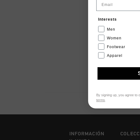
Email
Interests
Men
Women
Footwear
Apparel
By signing up, you agree to 
terms
.
INFORMACIÓN
COLECC