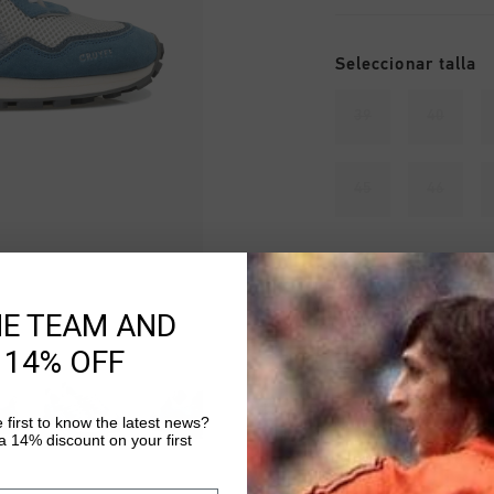
Seleccionar talla
39
40
45
46
Agotado
HE TEAM AND
AÑADIR
 14% OFF
 first to know the latest news?
Envío gratuito co
 14% discount on your first
Entrega rápida e