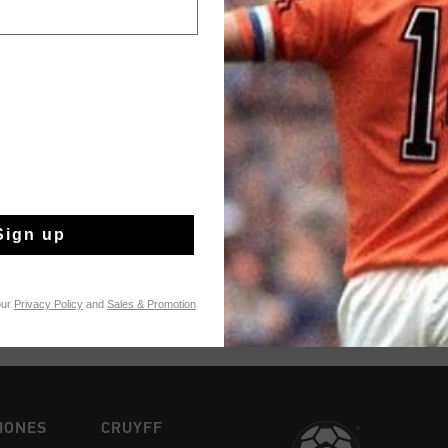
Devoluciones fáci
Información del pr
The Superbia Hex-Tec
confidence and sophis
approach to life and 
DNA. Style details: - Reflect Ripstop upper - XL Mesh
Más información
toepanel - Shock-Abso
Hex-Tech unit - Molded black spoiler - Reflective details and
Sign up
branding - Oval Nylon
Removable cushioned
our
Privacy Policy
and
Sales & Promotion
IONES
CRUYFF