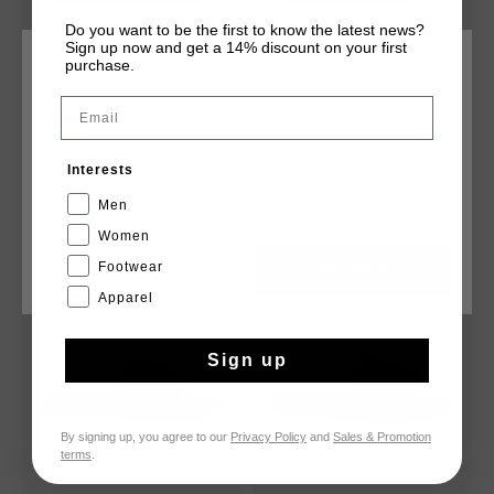
Do you want to be the first to know the latest news?
Sign up now and get a 14% discount on your first
purchase.
ELIGE TU UBICACIÓN Y TU IDIOMA
Email
Quilted slide
Boxster Slide
España
€ 24,95
€ 44,95
€ 24,95
€ 44,95
Interests
Español
Men
Women
Footwear
CANCEL
ESCOGER
rebajas
rebajas
Apparel
Sign up
By signing up, you agree to our
Privacy Policy
and
Sales & Promotion
terms
.