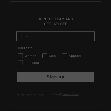
JOIN THE TEAM AND
GET 14% OFF
Email
Interests
Women
Men
Apparel
Footwear
Sign up
By signing up, you agree to the Cruyff
Privacy Policy
.