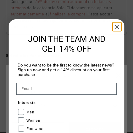
Consigue un
25% de descuento adicional
en
todas las
prendas
de la categoría Sale. El descuento se aplicará
automáticamente
al
finalizar la compra
. Hasta agotar
existencias. Haz clic
aquí
para consultar los términos y
condiciones.
JOIN THE TEAM AND
GET 14% OFF
Select size for availability
Do you want to be the first to know the latest news?
Sign up now and get a 14% discount on your first
ADD
0
TO CART
purchase.
ELIGE TU UBICACIÓN Y TU IDIOMA
Email
España
Envío gratuito con pedidos superiores a 99,95 €
Interests
Entrega rápida en todo el mundo
Español
Men
Devoluciones fáciles en 14 días
Women
Footwear
CANCEL
ESCOGER