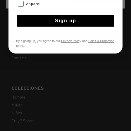
Apparel
INFORMACIÓN Y AYUDA
Sign up
Atención al cliente
Devoluciones
By signing up, you agree to our
Privacy Policy
and
Sales & Promotion
Envío y entrega
terms
.
Preguntas frecuentes
Contacto
COLECCIONES
Hombre
Mujer
Niños
Cruyff Sports