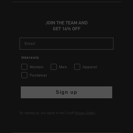
JOIN THE TEAM AND
GET 14% OFF
Email
Interests
Women
Men
Apparel
Footwear
Sign up
By signing up, you agree to the Cruyff
Privacy Policy
.