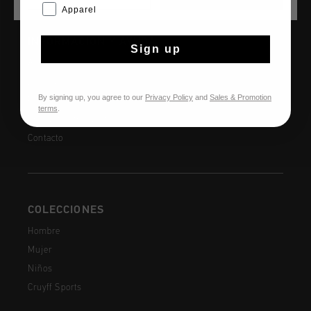
Apparel
INFORMACIÓN Y AYUDA
Sign up
Atención al cliente
Devoluciones
By signing up, you agree to our
Privacy Policy
and
Sales & Promotion
Envío y entrega
terms
.
Preguntas frecuentes
Contacto
COLECCIONES
Hombre
Mujer
Niños
Cruyff Sports