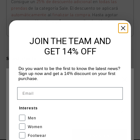
Consigue un
25% de descuento adicional
en
todas las
prendas
de la categoría Sale. El descuento se aplicará
automáticamente
al
finalizar la compra
. Hasta agotar
existencias. Haz clic
aquí
para consultar los términos y
condiciones.
JOIN THE TEAM AND
GET 14% OFF
Select size for availability
Do you want to be the first to know the latest news?
Sign up now and get a 14% discount on your first
ADD
0
TO CART
purchase.
ELIGE TU UBICACIÓN Y TU IDIOMA
Email
España
Envío gratuito con pedidos superiores a 99,95 €
Interests
Entrega rápida en todo el mundo
Español
Men
Devoluciones fáciles en 14 días
Women
Footwear
CANCEL
ESCOGER