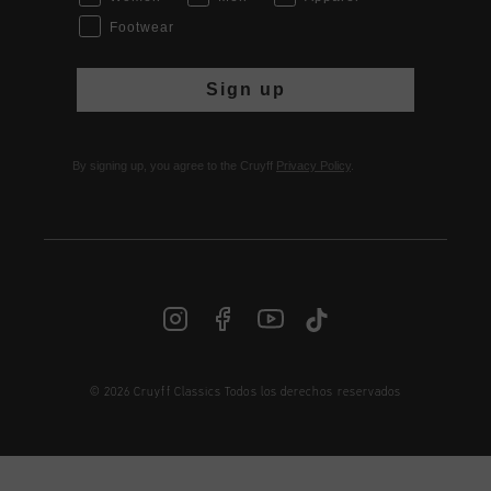
Footwear
Sign up
By signing up, you agree to the Cruyff
Privacy Policy
.
© 2026 Cruyff Classics Todos los derechos reservados
ES | € EUR
Iniciar sesión