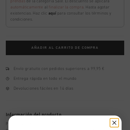
prendas
de la categoría Sale. El descuento se aplicará
automáticamente
al
finalizar la compra
. Hasta agotar
existencias. Haz clic
aquí
para consultar los términos y
condiciones.
AÑADIR AL CARRITO DE COMPRA
Envío gratuito con pedidos superiores a 99,95 €
Entrega rápida en todo el mundo
Devoluciones fáciles en 14 días
Información del producto
Polo Cruyff Ivan en Gris Mockingbird para hombre. Un polo