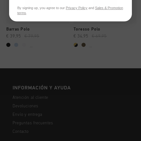
By signing up, you agree to our
Privacy Policy
and
Sales & Promotion
terms
.
Barras Polo
Toresso Polo
€ 39,95
€ 79,95
€ 34,95
€ 69,95
...
...
INFORMACIÓN Y AYUDA
Atención al cliente
Devoluciones
Envío y entrega
Preguntas frecuentes
Contacto