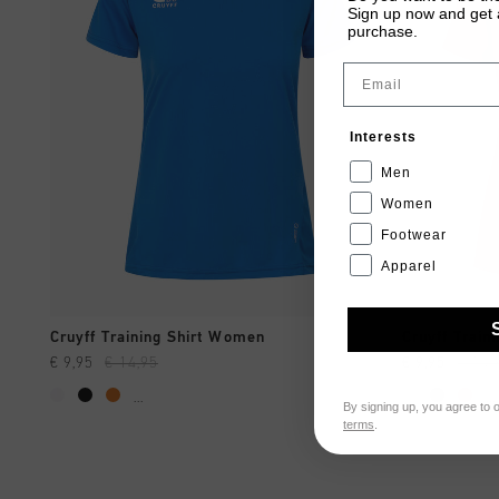
Sign up now and get a
purchase.
Email
Interests
Men
Women
Footwear
Apparel
A COMPRAR YA
Cruyff Training Shirt Women
Cruyff Train
€ 9,95
€ 14,95
€ 9,95
€ 14,
...
...
By signing up, you agree to 
terms
.