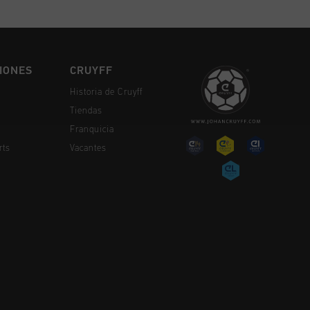
IONES
CRUYFF
Historia de Cruyff
Tiendas
Franquicia
rts
Vacantes