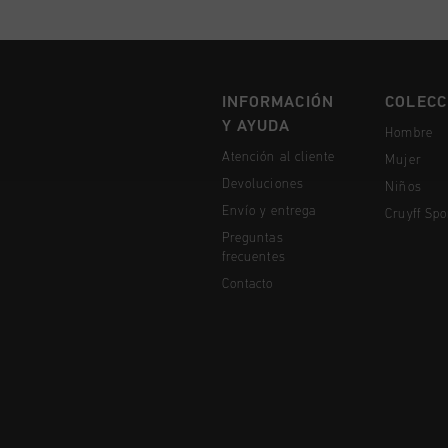
INFORMACIÓN
COLECC
Y AYUDA
Hombre
Atención al cliente
Mujer
Devoluciones
Niños
Envío y entrega
Cruyff Spo
Preguntas
frecuentes
Contacto