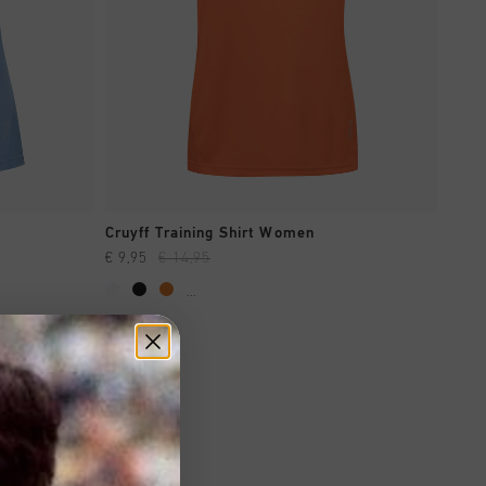
A COMPRAR YA
Cruyff Training Shirt Women
€ 9,95
€ 14,95
...