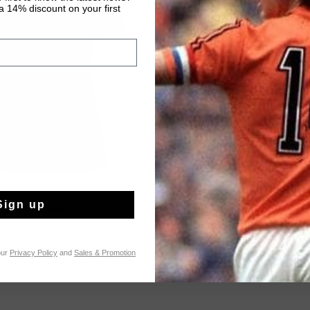
 14% discount on your first
Sign up
A COMPRAR YA
ing Shirt Women
95
our
Privacy Policy
and
Sales & Promotion