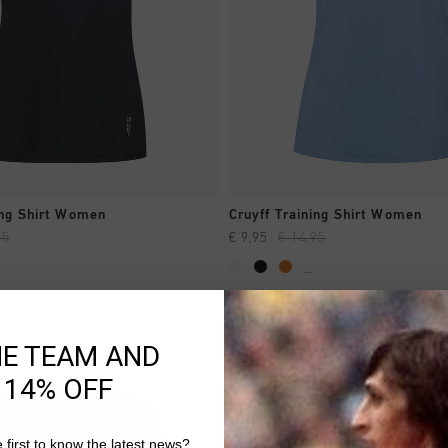
A COMPRAR YA
A COMPRAR YA
ing Shirt Women
Cruyff Training Shirt Women
95
€ 9,95
€ 14,95
...
HE TEAM AND
 14% OFF
 first to know the latest news?