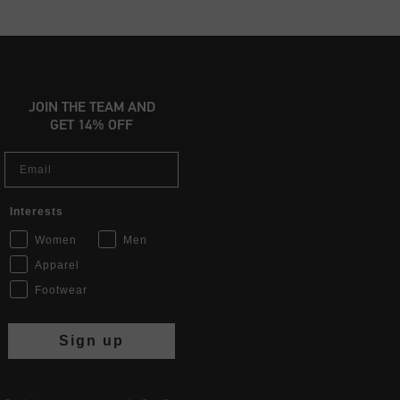
JOIN THE TEAM AND
GET 14% OFF
Email
Interests
Women
Men
Apparel
Footwear
Sign up