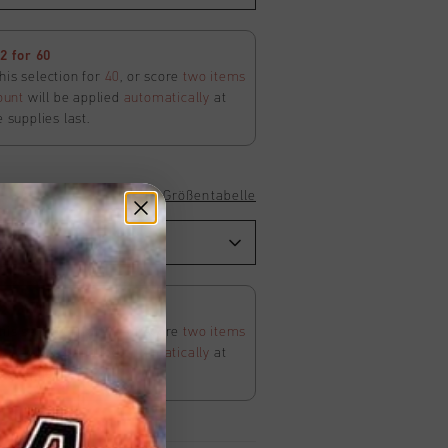
 for 60
his selection for
40
, or score
two items
ount
will be applied
automatically
at
e supplies last.
Größentabelle
 for 60
his selection for
40
, or score
two items
ount
will be applied
automatically
at
e supplies last.