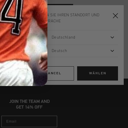
ADD
0
TO CART
WÄHLEN SIE IHREN STANDORT UND
IHRE SPRACHE
ardlieferung ab €79,95
Deutschland
 Rückgabe
Deutsch
e Lieferung
mit Klarna
CANCEL
WÄHLEN
JOIN THE TEAM AND
GET 14% OFF
Email