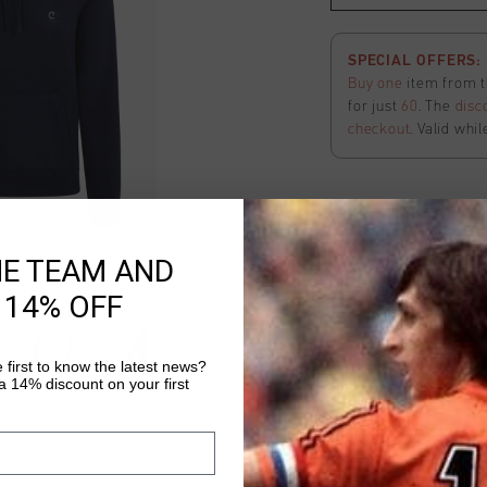
SPECIAL OFFERS: 2
Buy one
item from t
for just
60
. The
disc
checkout
. Valid whil
Classic Hoodie
HE TEAM AND
Auswählen size
 14% OFF
SPECIAL OFFERS: 2
Buy one
item from t
 first to know the latest news?
 14% discount on your first
for just
60
. The
disc
checkout
. Valid whil