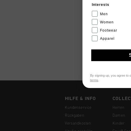
Interests
Men
Women
Footwear
Apparel
By signing up, you agree to 
terms
.
HILFE & INFO
COLLEC
Kundenservice
Herren
Rückgaben
Damen
Versandkosten
Kinder