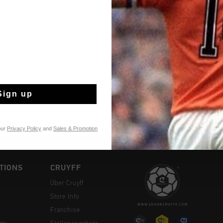
Kostenlose Stand
14 Tage einfache
Weltweite schnell
Sign up
Später bezahlen 
our
Privacy Policy
and
Sales & Promotion
TIONS
CRUYFF
Über Cruyff
Store Info
Franchise