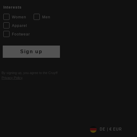
Interests
Women
Men
Apparel
Footwear
Sign up
By signing up, you agree to the Cruyff
Privacy Policy
.
DE | € EUR