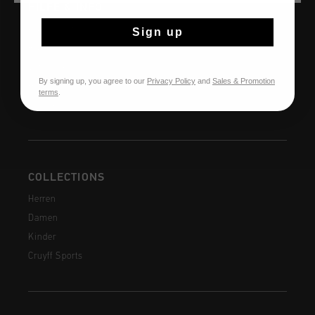
HILFE & INFO
Kundenservice
Sign up
Rückgaben
Versandkosten
By signing up, you agree to our
Privacy Policy
and
Sales & Promotion
Häufig gestellte Fragen
terms
.
Kontakt
COLLECTIONS
Herren
Damen
Kinder
Cruyff Sports