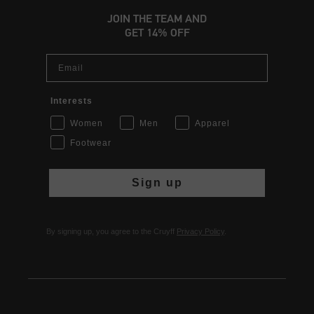
JOIN THE TEAM AND
GET 14% OFF
Email
Interests
Women
Men
Apparel
Footwear
Sign up
By signing up, you agree to the Cruyff
Privacy Policy
.