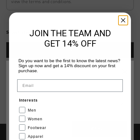
view the terms and conditions.
JOIN THE TEAM AND
Select size for availability
GET 14% OFF
ADD
0
TO CART
Do you want to be the first to know the latest news?
Sign up now and get a 14% discount on your first
purchase.
WÄHLEN SIE IHREN STANDORT UND IHRE SPRACHE
Kostenlose Standardlieferung ab €79,95
Email
14 Tage einfache Rückgabe
Deutschland
Weltweite schnelle Lieferung
Interests
Deutsch
Später bezahlen mit Klarna
Men
Women
Footwear
CANCEL
WÄHLEN
Apparel