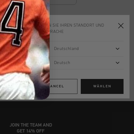
WÄHLEN SIE IHREN STANDORT UND
ADD
0
TO CART
IHRE SPRACHE
Deutschland
ardlieferung ab €79,95
 Rückgabe
Deutsch
e Lieferung
mit Klarna
CANCEL
WÄHLEN
JOIN THE TEAM AND
GET 14% OFF