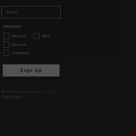
Email
Interests
Women
Men
Apparel
Footwear
Sign up
By signing up, you agree to the Cruyff
Privacy Policy
.