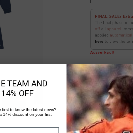
FINAL SALE: Extra
The final phase of o
off
all
apparel
items 
applied
automatical
here
to view the ter
Ausverkauft
Lavado Shorts
HE TEAM AND
Auswählen size
 14% OFF
FINAL SALE: Extra
 first to know the latest news?
The final phase of o
 14% discount on your first
off
all
apparel
items 
applied
automatical
here
to view the ter