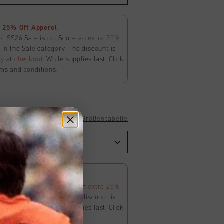
 25% Off Apperel
ur SS26 Sale is on. Score an
extra 25%
in the Sale category. The discount is
ly
at
checkout
. While supplies last. Click
ms and conditions.
Größentabelle
 25% Off Apperel
ur SS26 Sale is on. Score an
extra 25%
in the Sale category. The discount is
ly
at
checkout
. While supplies last. Click
ms and conditions.