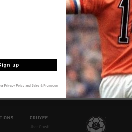
Kostenlose Stand
14 Tage einfache
Sign up
Weltweite schnell
Später bezahlen 
our
Privacy Policy
and
Sales & Promotion
TIONS
CRUYFF
Über Cruyff