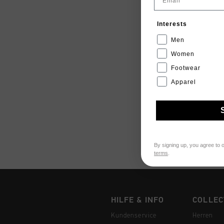
Interests
Men
Women
Footwear
Apparel
By signing up, you agree to 
terms
.
HILFE & INFO
COLLEC
Kundenservice
Herren