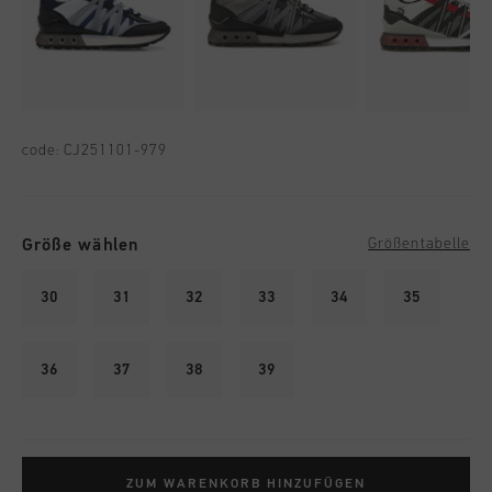
code:
CJ251101-979
Größe wählen
Größentabelle
30
31
32
33
34
35
36
37
38
39
ZUM WARENKORB HINZUFÜGEN