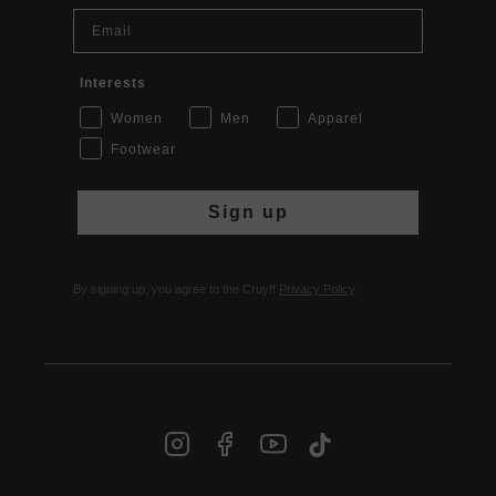
Email
Interests
Women
Men
Apparel
Footwear
Sign up
By signing up, you agree to the Cruyff
Privacy Policy
.