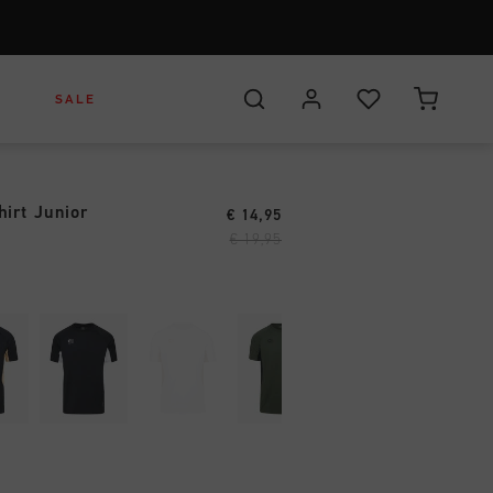
SALE
hirt Junior
€ 14,95
ar
s
uhe
Headwear
Headwear
€ 19,95
leidung
Bags
Bags