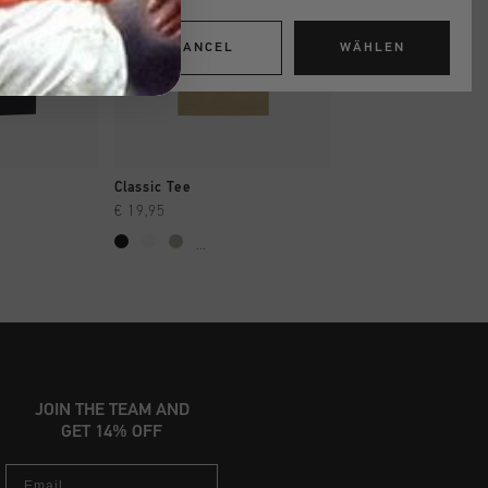
CANCEL
WÄHLEN
INKAUFEN
SCHNELL EINKAUFEN
SCHNELL EIN
Classic Tee
Classic Tee
€ 19,95
€ 19,95
...
...
JOIN THE TEAM AND
GET 14% OFF
Email