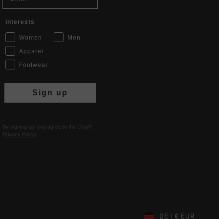
Interests
Women
Men
Apparel
Footwear
Sign up
By signing up, you agree to the Cruyff
Privacy Policy
.
DE | € EUR