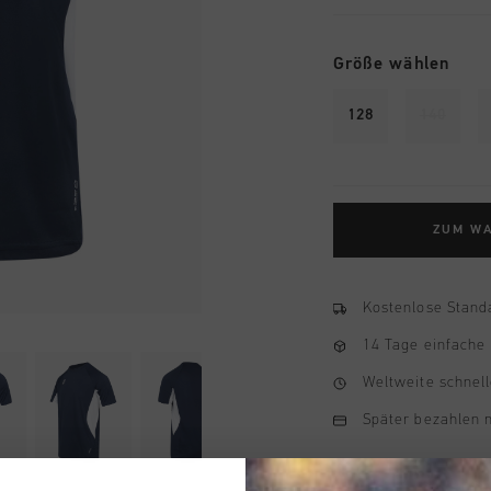
Größe wählen
128
140
ZUM W
Kostenlose Stand
14 Tage einfache
Weltweite schnell
Später bezahlen 