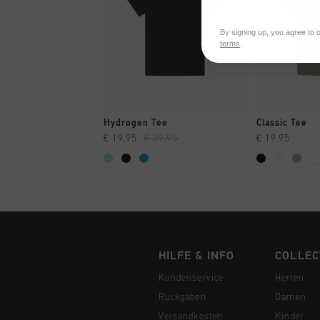
By signing up, you agree to 
terms
.
SCHNELL EINKAUFEN
SCHNELL
Hydrogen Tee
Classic Tee
€ 19,95
€ 39,95
€ 19,95
...
HILFE & INFO
COLLEC
Kundenservice
Herren
Rückgaben
Damen
Versandkosten
Kinder