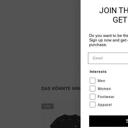
JOIN T
GET
Do you want to be the
Sign up now and get a
purchase.
Email
Interests
Men
DAS KÖNNTE IHNEN AUCH GEFALLEN
Women
Footwear
Apparel
sale
2 for 40