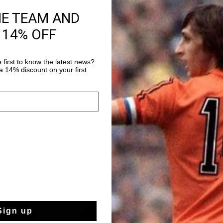
Produktinformatio
HE TEAM AND
Cruyff Tech Turn Shirt
 14% OFF
Ein kurzärmeliges T-
Polyester-Gewebe ist
ausgerüstet, die atmu
 first to know the latest news?
Mehr Informationen
 14% discount on your first
temperaturregulierend
Gewebe fühlt sich auf
Komfort beim Training
kontrastierenden, sei
Logo aus Silikon auf
angereichert.
sale
sale
Sign up