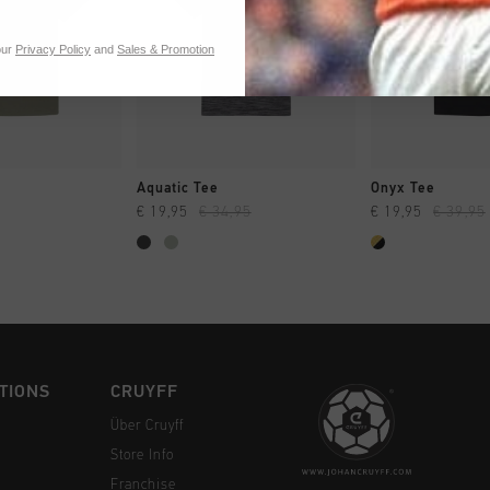
our
Privacy Policy
and
Sales & Promotion
 EINKAUFEN
SCHNELL EINKAUFEN
SCHNELL E
Aquatic Tee
Onyx Tee
€ 19,95
€ 34,95
€ 19,95
€ 39,95
TIONS
CRUYFF
Über Cruyff
Store Info
Franchise