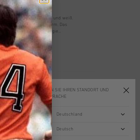
n
 für Kinder, in marineblau und weiß.
Shirt mit normaler Passform. Das
 mit Cruyff-Turn-Technologie
ngsaktiv, feuchtigkeitsdurchlässig und
 ist sowie sehr schnell trocknet. Das
 der Haut sehr weich an, sodass
 garantiert ist. Mit zwei
tlichen Einsätzen und einem C-Lion-
 der Brust und dem Rücken
WÄHLEN SIE IHREN STANDORT UND
IHRE SPRACHE
Deutschland
2 for 40
2 for 40
Deutsch