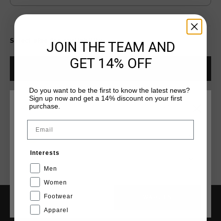
Select size for availability
JOIN THE TEAM AND
GET 14% OFF
ADD
0
TO CART
Do you want to be the first to know the latest news?
Sign up now and get a 14% discount on your first
Kostenlose Standardlieferung ab €79,95
purchase.
WÄHLEN SIE IHREN STANDORT UND IHRE SPRACHE
14 Tage einfache Rückgabe
Email
Deutschland
Weltweite schnelle Lieferung
Interests
Später bezahlen mit Klarna
Deutsch
Men
Women
Footwear
CANCEL
WÄHLEN
Apparel
HILFE & INFO