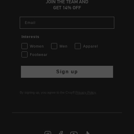
JOIN THE TEAM AND
GET 14% OFF
Email
Interests
Women
Men
Apparel
Footwear
Sign up
By signing up, you agree to the Cruyff
Privacy Policy
.