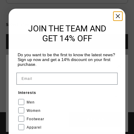
Select size for availability
JOIN THE TEAM AND
GET 14% OFF
ADD
0
TO CART
Do you want to be the first to know the latest news?
Sign up now and get a 14% discount on your first
Kostenlose Standardlieferung ab €79,95
purchase.
WÄHLEN SIE IHREN STANDORT UND IHRE SPRACHE
14 Tage einfache Rückgabe
Email
Deutschland
Weltweite schnelle Lieferung
Interests
Später bezahlen mit Klarna
Deutsch
Men
Women
Footwear
CANCEL
WÄHLEN
Apparel
HILFE & INFO