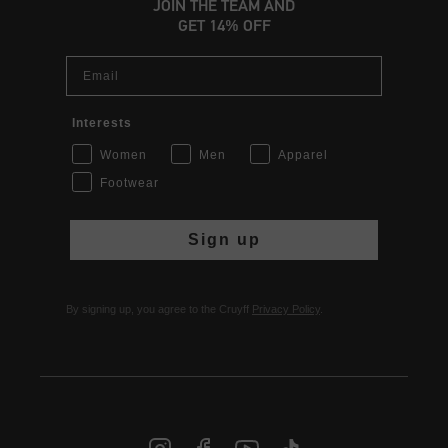
JOIN THE TEAM AND
GET 14% OFF
Email
Interests
Women
Men
Apparel
Footwear
Sign up
By signing up, you agree to the Cruyff
Privacy Policy
.