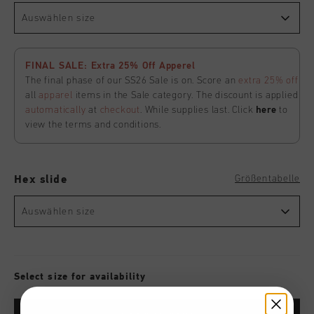
Auswählen size
FINAL SALE: Extra 25% Off Apperel
The final phase of our SS26 Sale is on. Score an
extra 25% off
all
apparel
items in the Sale category. The discount is applied
automatically
at
checkout
. While supplies last. Click
here
to
view the terms and conditions.
Größentabelle
Hex slide
Auswählen size
Select size for availability