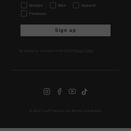
Women
Men
Apparel
Footwear
Sign up
By signing up, you agree to the Cruyff
Privacy Policy
.
© 2026 Cruyff Classics Alle Rechte vorbehalten
DE | € EUR
Anmelden