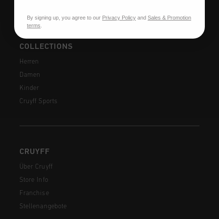
By signing up, you agree to our
Privacy Policy
and
Sales & Promotion
terms
.
COLLECTIONS
Herren
Damen
Kinder
Cruyff Sports
CRUYFF
Über Cruyff
Store Info
Franchise
Stellenangebote