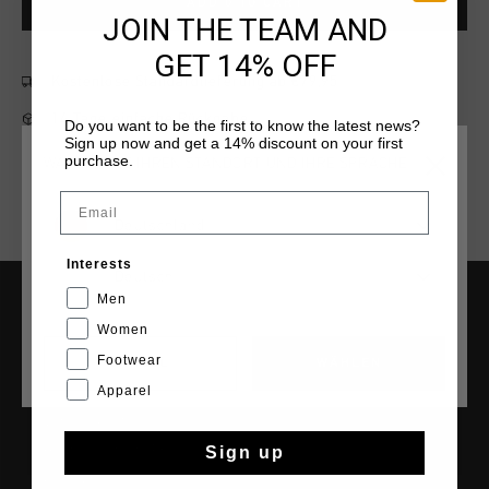
ADD
0
TO CART
JOIN THE TEAM AND
GET 14% OFF
Kostenlose Standardlieferung ab €79,95
14 Tage einfache Rückgabe
Do you want to be the first to know the latest news?
Sign up now and get a 14% discount on your first
Weltweite schnelle Lieferung
purchase.
WÄHLEN SIE IHREN STANDORT UND IHRE SPRACHE
Später bezahlen mit Klarna
Email
Deutschland
Interests
Deutsch
Men
HILFE & INFO
Women
Footwear
Kundenservice
CANCEL
WÄHLEN
Apparel
Rückgaben
Versandkosten
Sign up
Häufig gestellte Fragen
Kontakt